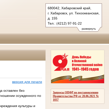
680042, Хабаровский край,
г. Хабаровск, ул. Тихоокеанская,
д. 155
Тел.: (4212) 97-91-22
kraevoy.hbr@sudrf.ru
развернуть
версия для печати
а оставлен без
Запросы ОПФР по постановлению
отношении осужденного по
Правительства РФ от 28.06.2021 №
1037
реждения культуры и