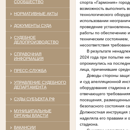
СООБЩЕСТВО
спорта «Гармония» город
возможность выполнить в
НОРМАТИВНЫЕ АКТЫ
технологического оборудо
использовании неогранич
ДОКУМЕНТЫ СУДА
проведение установленны
работы по обеспечению и
СУДЕБНОЕ
техническим состоянием, 
ДЕЛОПРОИЗВОДСТВО
несоответствия требован
В результате ненадлежа
СПРАВОЧНАЯ
2024 года при попытке н
ИНФОРМАЦИЯ
опрокинулись на последне
лица, причинившие средн
ПРЕСС-СЛУЖБА
Доводы стороны защиты 
и суд апелляционной инст
УПРАВЛЕНИЕ СУДЕБНОГО
ДЕПАРТАМЕНТА
оборудование стадиона и
отвечающего требованиям 
СУДЫ СУБЪЕКТА РФ
посещения, размещенных 
безопасного состояния са
МУНИЦИПАЛЬНЫЕ
Должностная инструкция 
ОРГАНЫ ВЛАСТИ
наделяла его правами и 
стадиона.
ВАКАНСИИ