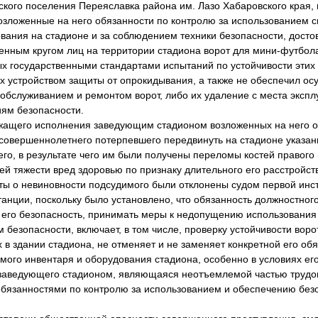
ского поселения Переяславка района им. Лазо Хабаровского края,
озложенные на него обязанности по контролю за использованием с
вания на стадионе и за соблюдением техники безопасности, досто
енным кругом лиц на территории стадиона ворот для мини-футбола
х государственными стандартами испытаний по устойчивости этих 
х устройством защиты от опрокидывания, а также не обеспечил ос
обслуживанием и ремонтом ворот, либо их удаление с места экспл
иям безопасности.
щего исполнения заведующим стадионом возложенных на него об
есовершеннолетнего потерпевшего передвинуть на стадионе указан
го, в результате чего им были получены переломы костей правого
ей тяжести вред здоровью по признаку длительного его расстройс
о невиновности подсудимого были отклонены судом первой инста
анции, поскольку было установлено, что обязанность должностного
 его безопасность, принимать меры к недопущению использования
безопасности, включает, в том числе, проверку устойчивости вор
в здании стадиона, не отменяет и не заменяет конкретной его об
мого инвентаря и оборудования стадиона, особенно в условиях его
заведующего стадионом, являющаяся неотъемлемой частью трудов
обязанностями по контролю за использованием и обеспечению без