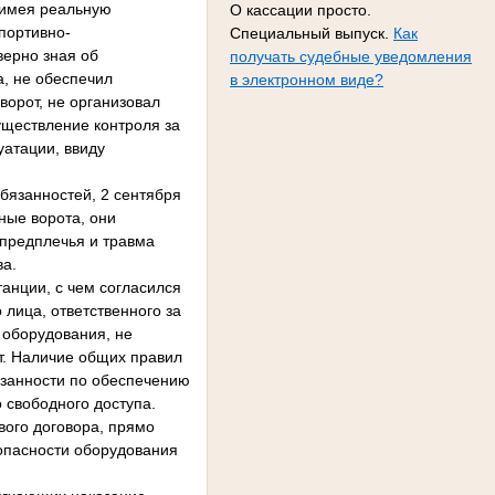
 имея реальную
О кассации просто.
портивно-
Специальный выпуск.
Как
верно зная об
получать судебные уведомления
, не обеспечил
в электронном виде?
ворот, не организовал
уществление контроля за
уатации, ввиду
язанностей, 2 сентября
ные ворота, они
 предплечья и травма
тва.
нции, с чем согласился
 лица, ответственного за
 оборудования, не
от. Наличие общих правил
язанности по обеспечению
 свободного доступа.
ого договора, прямо
опасности оборудования