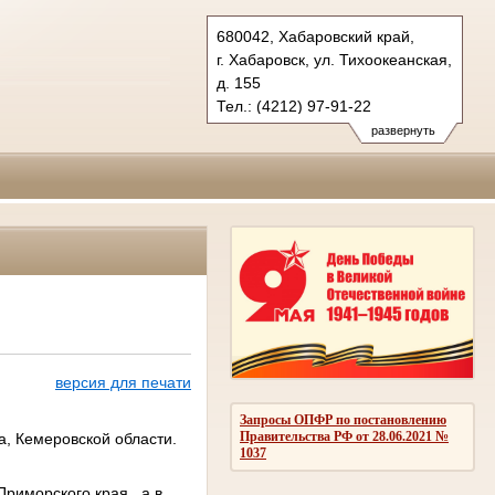
680042, Хабаровский край,
г. Хабаровск, ул. Тихоокеанская,
д. 155
Тел.: (4212) 97-91-22
kraevoy.hbr@sudrf.ru
развернуть
версия для печати
Запросы ОПФР по постановлению
Правительства РФ от 28.06.2021 №
а, Кемеровской области.
1037
риморского края., а в