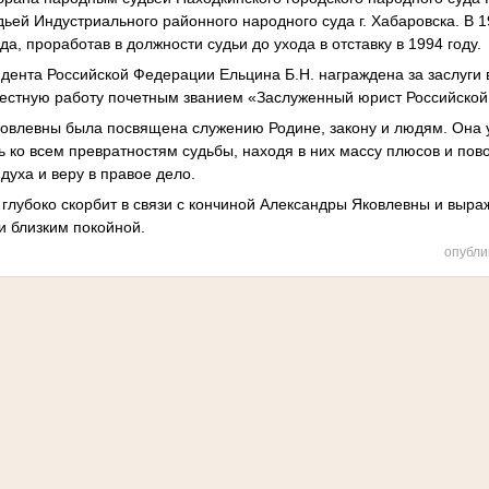
дьей Индустриального районного народного суда г. Хабаровска. В 
да, проработав в должности судьи до ухода в отставку в 1994 году.
идента Российской Федерации Ельцина Б.Н. награждена за заслуги 
естную работу почетным званием «Заслуженный юрист Российско
ковлевны была посвящена служению Родине, закону и людям. Она 
 ко всем превратностям судьбы, находя в них массу плюсов и пово
 духа и веру в правое дело.
 глубоко скорбит в связи с кончиной Александры Яковлевны и выра
и близким покойной.
опубли