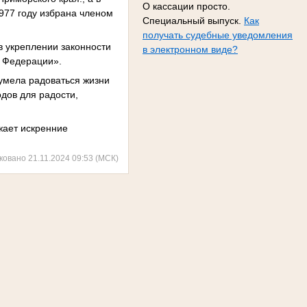
О кассации просто.
1977 году избрана членом
Специальный выпуск.
Как
получать судебные уведомления
в укреплении законности
в электронном виде?
й Федерации».
умела радоваться жизни
дов для радости,
жает искренние
ковано 21.11.2024 09:53 (МСК)