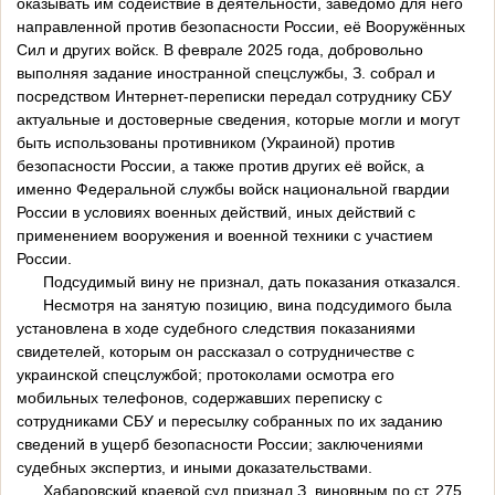
оказывать им содействие в деятельности, заведомо для него
направленной против безопасности России, её Вооружённых
Сил и других войск. В феврале 2025 года, добровольно
выполняя задание иностранной спецслужбы, З. собрал и
посредством Интернет-переписки передал сотруднику СБУ
актуальные и достоверные сведения, которые могли и могут
быть использованы противником (Украиной) против
безопасности России, а также против других её войск, а
именно Федеральной службы войск национальной гвардии
России в условиях военных действий, иных действий с
применением вооружения и военной техники с участием
России.
Подсудимый вину не признал, дать показания отказался.
Несмотря на занятую позицию, вина подсудимого была
установлена в ходе судебного следствия показаниями
свидетелей, которым он рассказал о сотрудничестве с
украинской спецслужбой; протоколами осмотра его
мобильных телефонов, содержавших переписку с
сотрудниками СБУ и пересылку собранных по их заданию
сведений в ущерб безопасности России; заключениями
судебных экспертиз, и иными доказательствами.
Хабаровский краевой суд признал З. виновным по ст. 275