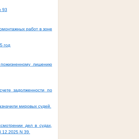
№ 93
омонтажных работ в зоне
5 год
к пожизненному лишению
счете задолженности по
азначили мировых судей.
смотрении дел в судах,
.12.2025 N 39.