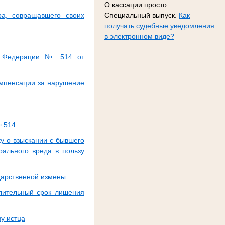
О кассации просто.
ра, совращавшего своих
Специальный выпуск.
Как
получать судебные уведомления
в электронном виде?
ой Федерации № 514 от
омпенсации за нарушение
№ 514
у о взыскании с бывшего
рального вреда в пользу
дарственной измены
лительный срок лишения
зу истца