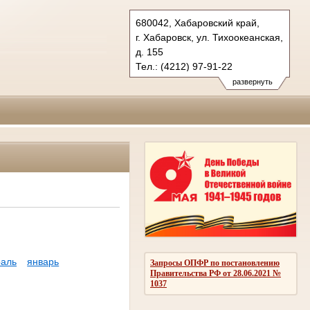
680042, Хабаровский край,
г. Хабаровск, ул. Тихоокеанская,
д. 155
Тел.: (4212) 97-91-22
kraevoy.hbr@sudrf.ru
развернуть
аль
январь
Запросы ОПФР по постановлению
Правительства РФ от 28.06.2021 №
1037