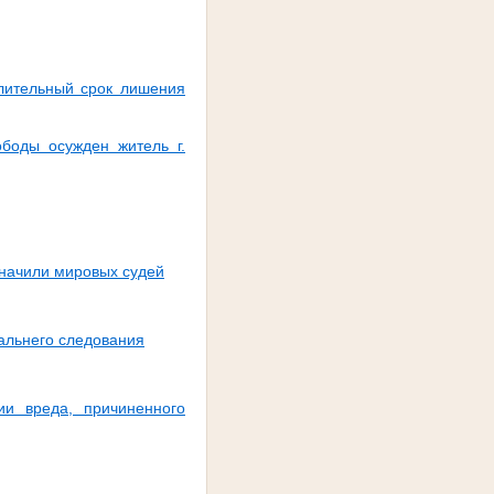
лительный срок лишения
ободы осужден житель г.
значили мировых судей
альнего следования
и вреда, причиненного