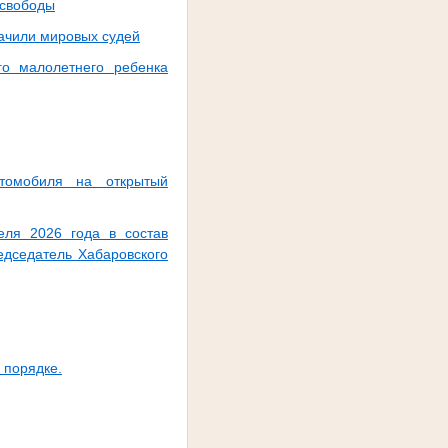
 свободы
начили мировых судей
го малолетнего ребенка
томобиля на открытый
еля 2026 года в состав
едседатель Хабаровского
 порядке.