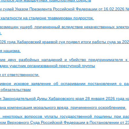
и судей Указом Президента Российской Федерации от 16.02.2026 
 халатности на стадионе травмирован подросток.
возмещен ущерб, причиненный вследствие некачественных электр
.
26 года Хабаровский краевой суд подвел итоги работы суда за 202
я нацизма.
ние двух разбойных нападений и убийство предпринимателя 
жден участник организованной преступной группы
 от ответственности.
ивное исковое заявление об оспаривании постановления о ра
обязательствам
и Законодательной Думы Хабаровского края 28 января 2026 года н
ана компенсация морального вреда, причиненного оскорблением.
 некоторых вопросов уплаты государственной пошлины при рас
ом Верховного Суда Российской Федерации в Постановлении от 23