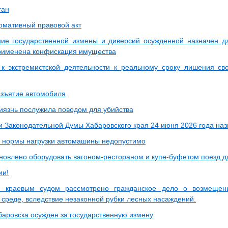
ган
рмативный правовой акт
ие государственной измены и диверсий осужденной назначен д
рименена конфискация имущества
к экстремистской деятельности к реальному сроку лишения св
зъятие автомобиля
иязнь послужила поводом для убийства
и Законодательной Думы Хабаровского края 24 июня 2026 года на
нормы нагрузки автомашины недопустимо
новлено оборудовать вагоном-рестораном и купе-буфетом поезд д
ии!
м краевым судом рассмотрено гражданское дело о возмещени
среде, вследствие незаконной рубки лесных насаждений.
баровска осужден за государственную измену