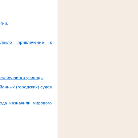
гии.
лекло привлечение к
вие буллинга ученицы
онных (городских) судов
ода назначили мирового