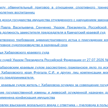
силу обвинительный приговор в отношении спортивного трене
олетних воспитанниц
 доход государства имущества отчужденного с нарушением закона
 Павла Васильевича Сенченко Указом Президента Российск
а должность заместителя председателя в Камчатский краевой суд
етворено требование административного истца о присуждении к
оловное судопроизводство в разумный срок
ьи Хабаровского краевого суда
и судей Указом Президента Российской Федерации от 27.07.2026 
Хабаровским краевым судом рассмотрено гражданское дело по иск
 Хабаровского края Фургала С.И. и других лиц компенсации мо
ого предпринимателя.
 краевым судом житель г. Хабаровска осужден за совершение госу
ие государственной измены и диверсий осужденной назначен д
рименена конфискация имущества
овлек взыскание морального вреда с ответчика – пчеловода в поль