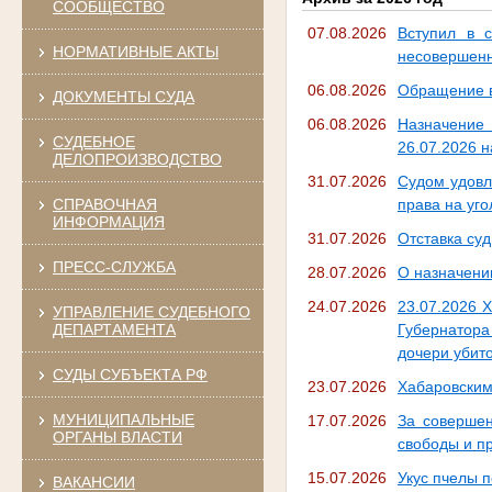
СООБЩЕСТВО
07.08.2026
Вступил в 
НОРМАТИВНЫЕ АКТЫ
несовершенн
06.08.2026
Обращение в
ДОКУМЕНТЫ СУДА
06.08.2026
Назначение
СУДЕБНОЕ
26.07.2026 н
ДЕЛОПРОИЗВОДСТВО
31.07.2026
Судом удовл
СПРАВОЧНАЯ
права на уг
ИНФОРМАЦИЯ
31.07.2026
Отставка суд
ПРЕСС-СЛУЖБА
28.07.2026
О назначени
24.07.2026
23.07.2026 
УПРАВЛЕНИЕ СУДЕБНОГО
ДЕПАРТАМЕНТА
Губернатора
дочери убит
СУДЫ СУБЪЕКТА РФ
23.07.2026
Хабаровским
МУНИЦИПАЛЬНЫЕ
17.07.2026
За совершен
ОРГАНЫ ВЛАСТИ
свободы и п
15.07.2026
Укус пчелы п
ВАКАНСИИ