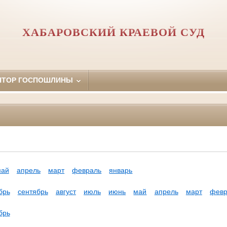
ХАБАРОВСКИЙ КРАЕВОЙ СУД
ЯТОР ГОСПОШЛИНЫ
май
апрель
март
февраль
январь
брь
сентябрь
август
июль
июнь
май
апрель
март
февр
брь