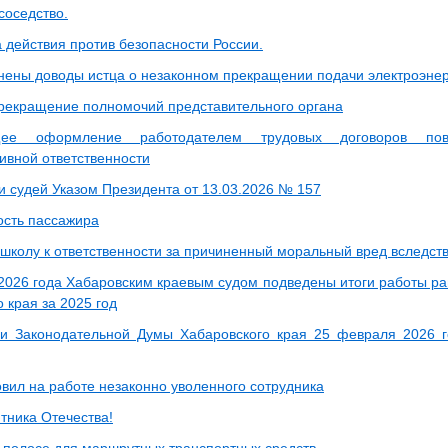
соседство.
 действия против безопасности России.
нены доводы истца о незаконном прекращении подачи электроэнер
рекращение полномочий представительного органа
щее оформление работодателем трудовых договоров пов
ивной ответственности
и судей Указом Президента от 13.03.2026 № 157
ость пассажира
 школу к ответственности за причиненный моральный вред вследст
2026 года Хабаровским краевым судом подведены итоги работы рай
 края за 2025 год
и Законодательной Думы Хабаровского края 25 февраля 2026 г
овил на работе незаконно уволенного сотрудника
тника Отечества!
 полосе для маршрутных транспортных средств