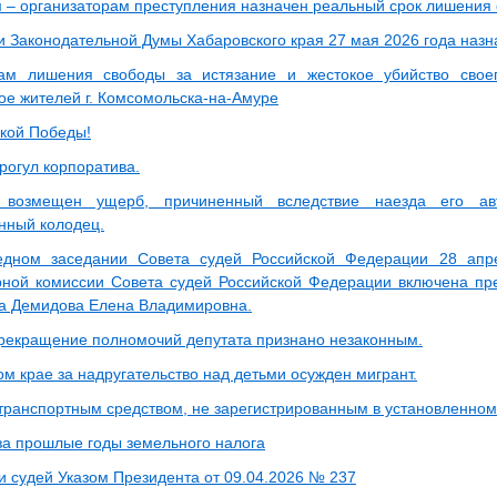
 – организаторам преступления назначен реальный срок лишения
и Законодательной Думы Хабаровского края 27 мая 2026 года наз
дам лишения свободы за истязание и жестокое убийство свое
ое жителей г. Комсомольска-на-Амуре
кой Победы!
рогул корпоратива.
 возмещен ущерб, причиненный вследствие наезда его ав
нный колодец.
едном заседании Совета судей Российской Федерации 28 апр
ной комиссии Совета судей Российской Федерации включена пр
да Демидова Елена Владимировна.
рекращение полномочий депутата признано незаконным.
м крае за надругательство над детьми осужден мигрант.
транспортным средством, не зарегистрированным в установленном
за прошлые годы земельного налога
и судей Указом Президента от 09.04.2026 № 237