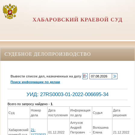
ХАБАРОВСКИЙ КРАЕВОЙ СУД
СУДЕБНОЕ ДЕЛОПРОИЗВОДСТВО
Вывести список дел, назначенных на дату
Поиск информации по делам
УИД: 27RS0003-01-2022-006695-34
Всего по запросу найдено -
1
.
Номер
Дата
Информация
Дата
Суд
Судья
Р
дела
поступления
по делу
решения
Алтухов
В
Андрей
Волошина
Хабаровский
21-
р
01.12.2022
Петрович -
Елена
21.12.2022
краевой суд
1177/2022
п