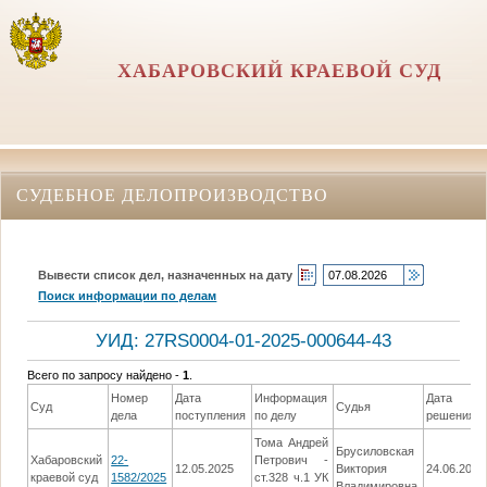
ХАБАРОВСКИЙ КРАЕВОЙ СУД
СУДЕБНОЕ ДЕЛОПРОИЗВОДСТВО
Вывести список дел, назначенных на дату
Поиск информации по делам
УИД: 27RS0004-01-2025-000644-43
Всего по запросу найдено -
1
.
Номер
Дата
Информация
Дата
Суд
Судья
дела
поступления
по делу
решения
Тома Андрей
Брусиловская
Хабаровский
22-
Петрович -
12.05.2025
Виктория
24.06.2025
краевой суд
1582/2025
ст.328 ч.1 УК
Владимировна