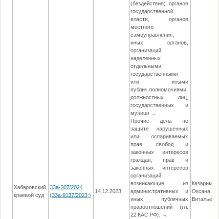
(бездействия) органов
государственной
власти, органов
местного
самоуправления,
иных органов,
организаций,
наделенных
отдельными
государственными
или иными
публич.полномочиями,
должностных лиц,
государственных и
муници →
Прочие дела по
защите нарушенных
или оспариваемых
прав, свобод и
законных интересов
граждан, прав и
законных интересов
организаций,
возникающие из
Казариков
Хабаровский
33а-307/2024
14.12.2023
административных и
Оксана
краевой суд
(33а-9137/2023;)
иных публичных
Витальевн
правоотношений (гл.
22 КАС РФ). →