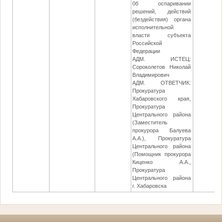
0б оспаривании
решений, действий
(бездействия) органа
исполнительной
власти субъекта
Российской
Федерации
АДМ. ИСТЕЦ:
Сороколетов Николай
Владимирович
АДМ. ОТВЕТЧИК:
Прокуратура
Хабаровского края,
Прокуратура
Центрального района
(Заместитель
прокурора Балуева
А.А.), Прокуратура
Центрального района
(Помощник прокурора
Киценко А.А.,
Прокуратура
Центрального района
г. Хабаровска