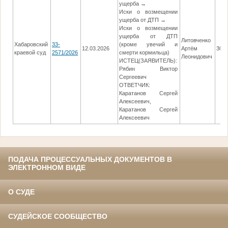
ущерба →
Иски о возмещении
ущерба от ДТП →
Иски о возмещении
ущерба от ДТП
Литовченко
Хабаровский
33-
(кроме увечий и
12.03.2026
Артём
30.0
краевой суд
2571/2026
смерти кормильца)
Леонидович
ИСТЕЦ(ЗАЯВИТЕЛЬ):
Рябин Виктор
Сергеевич
ОТВЕТЧИК:
Каратанов Сергей
Алексеевич,
Каратанов Сергей
Алексеевич
ПОДАЧА ПРОЦЕССУАЛЬНЫХ ДОКУМЕНТОВ В
ЭЛЕКТРОННОМ ВИДЕ
О СУДЕ
СУДЕЙСКОЕ СООБЩЕСТВО