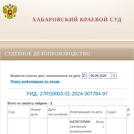
ХАБАРОВСКИЙ КРАЕВОЙ СУД
СУДЕБНОЕ ДЕЛОПРОИЗВОДСТВО
Вывести список дел, назначенных на дату
Поиск информации по делам
УИД: 27RS0003-01-2024-007784-97
Всего по запросу найдено -
1
.
Номер
Дата
Дат
Суд
Информация по делу
Судья
дела
поступления
реш
КАТЕГОРИЯ:
Иски,
связанные с
возмещением