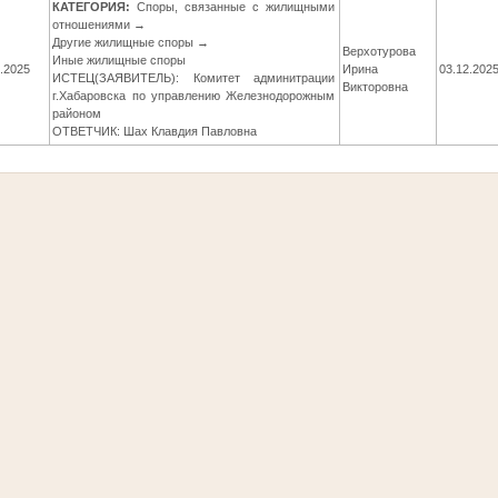
КАТЕГОРИЯ:
Споры, связанные с жилищными
отношениями →
Другие жилищные споры →
Верхотурова
Иные жилищные споры
1.2025
Ирина
03.12.202
ИСТЕЦ(ЗАЯВИТЕЛЬ): Комитет админитрации
Викторовна
г.Хабаровска по управлению Железнодорожным
районом
ОТВЕТЧИК: Шах Клавдия Павловна