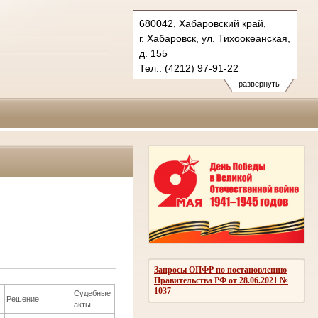
680042, Хабаровский край,
г. Хабаровск, ул. Тихоокеанская,
д. 155
Тел.: (4212) 97-91-22
kraevoy.hbr@sudrf.ru
развернуть
Запросы ОПФР по постановлению
Правительства РФ от 28.06.2021 №
1037
Судебные
Решение
акты