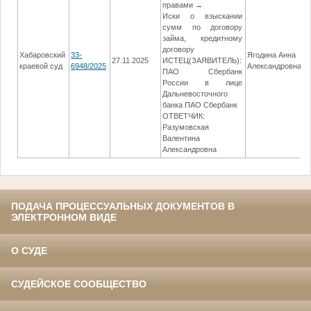
правами →
Иски о взыскании
сумм по договору
займа, кредитному
договору
Хабаровский
33-
Ягодина Анна
27.11.2025
ИСТЕЦ(ЗАЯВИТЕЛЬ):
1
краевой суд
6948/2025
Александровна
ПАО Сбербанк
России в лице
Дальневосточного
банка ПАО Сбербанк
ОТВЕТЧИК:
Разумовская
Валентина
Александровна
ПОДАЧА ПРОЦЕССУАЛЬНЫХ ДОКУМЕНТОВ В
ЭЛЕКТРОННОМ ВИДЕ
О СУДЕ
СУДЕЙСКОЕ СООБЩЕСТВО