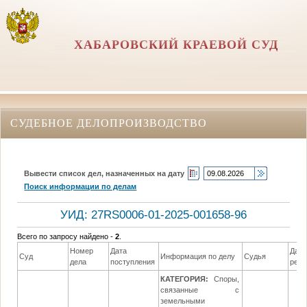
ХАБАРОВСКИЙ КРАЕВОЙ СУД
СУДЕБНОЕ ДЕЛОПРОИЗВОДСТВО
Вывести список дел, назначенных на дату
Поиск информации по делам
УИД: 27RS0006-01-2025-001658-96
Всего по запросу найдено -
2
.
Номер
Дата
Дата
Суд
Информация по делу
Судья
дела
поступления
реш
КАТЕГОРИЯ:
Споры,
связанные с
земельными