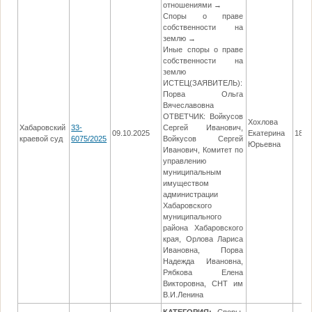
отношениями →
Споры о праве
собственности на
землю →
Иные споры о праве
собственности на
землю
ИСТЕЦ(ЗАЯВИТЕЛЬ):
Порва Ольга
Вячеславовна
ОТВЕТЧИК: Войкусов
Хохлова
Хабаровский
33-
Сергей Иванович,
09.10.2025
Екатерина
18.1
краевой суд
6075/2025
Войкусов Сергей
Юрьевна
Иванович, Комитет по
управлению
муниципальным
имуществом
администрации
Хабаровского
муниципального
района Хабаровского
края, Орлова Лариса
Ивановна, Порва
Надежда Ивановна,
Рябкова Елена
Викторовна, СНТ им
В.И.Ленина