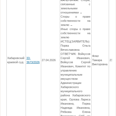
КАТЕГОРИЯ:
Споры,
связанные с
земельными
отношениями →
Споры о праве
собственности на
землю →
Иные споры о праве
собственности на
землю
ИСТЕЦ(ЗАЯВИТЕЛЬ):
Порва Ольга
Вячеславовна
ОТВЕТЧИК: Войкусов
Флюг
Хабаровский
33-
Сергей Иванович,
27.04.2026
Тамара
23.0
краевой суд
3673/2026
Войкусов Сергей
Викторовна
Иванович, Комитет по
управлению
муниципальным
имуществом
Администрации
Хабаровского
муниципального
района Хабаровского
края, Орлова Лариса
Ивановна, Порва
Надежда Ивановна,
Рябкова Елена