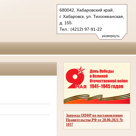
680042, Хабаровский край,
г. Хабаровск, ул. Тихоокеанская,
д. 155
Тел.: (4212) 97-91-22
kraevoy.hbr@sudrf.ru
развернуть
Запросы ОПФР по постановлению
Правительства РФ от 28.06.2021 №
1037