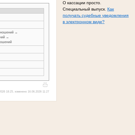
О кассации просто.
Специальный выпуск.
Как
получать судебные уведомления
в электронном виде?
тношений →
ений →
ношений
026 18:25, изменено 16.06.2026 11:27