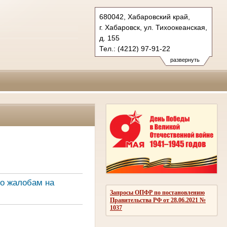
680042, Хабаровский край,
г. Хабаровск, ул. Тихоокеанская,
д. 155
Тел.: (4212) 97-91-22
kraevoy.hbr@sudrf.ru
развернуть
о жалобам на
Запросы ОПФР по постановлению
Правительства РФ от 28.06.2021 №
1037