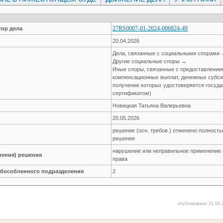
27RS0007-01-2024-006824-49
ор дела
20.04.2026
Дела, связанные с социальными спорами
Другие социальные споры →
Иные споры, связанные с предоставление
компенсационных выплат, денежных субсиди
получение которых удостоверяется госу
сертификатом)
Новицкая Татьяна Валерьевна
20.05.2026
решение (осн. требов.) отменено полност
решения
нарушение или неправильное применен
нения) решения
права
обособленного подразделения
2
опубликовано 21.04.2