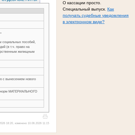
О кассации просто.
Специальный выпуск.
Как
получать судебные уведомления
в электронном виде?
 →
м социальных пособий,
й (в т.ч. право на
дарственным жилищным
ью с вынесением нового
ие норм МАТЕРИАЛЬНОГО
026 18:20, изменено 10.06.2026 11:15