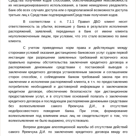
Средства получения кодов способами, обеспечивающими невозможность
их несанкционированного использования, а также немедленно уведомлять
Банк обо всех случаях доступа или о предполагаемой возможности доступа
третьих лиц к Средствам подтверждения/Средствам получения кодов.
В соответствии с п. 7.1.1 Правил ДБО клиент несет
ответственность за убытки, возникшие у банка в результате исполнения
распоряжений, заявлений, переданных в банк от имени клиента
неуполномоченным лицом, при условии, что это стало возможно по вине
клиента.
С учетом приведенных норм права и действующих между
сторонами условий оказания дистанционно банковских услуг судом первой
инстанции при разрешении заявленных требований встречного иска
правильно оценены обстоятельства заключения кредитного договора и
распоряжения денежными средствами с постановкой выводов о
заключении кредитного договора установленным законом и соглашением
сторон способом, с соблюдением банком требований закона при его
заключении и исполнении распоряжений клиента, в т.ч. по предоставлению
потребителю необходимой и достоверной информации о заключаемом
кредитном договоре, обеспечению безопасности при дистанционном
предоставлении услуг, и в отсутствие оснований полагать о заключении
кредитного договора и последующем распоряжении денежными средствами
без волеизъявления самого Яремчука Д.И., в отсутствие
недобросовестного поведения банка. При этом, формирование
волеизъявления под влиянием иных лиц не свидетельствует о том, что
волеизъявление не было выражено, отсутствовало.
Вопреки доводам апелляционной жалобы об отсутствии действий
самого Яремчука Д.И. по заключению кредитного договора ввиду его