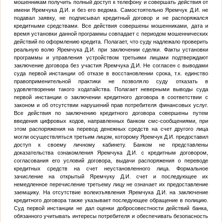
мошенникам получить полный доступ к телефону и совершать действия от
имени Яремчука Д.И. и без его ведома. Самостоятельно Яремчук Д.И. не
подавал заявку, не подписывал кредитный договор и не распоряжался
кредитными средствами. Все действия совершены мошенниками, дата и
время установки данной программы совпадает с периодом мошеннических
действий по оформлению кредита. Полагает, что суду надлежало проверить
реальную волю Яремчука Д.И. при заключении сделки. Факты установки
программы и управления устройством третьими лицами подтверждают
заключение договора без участия Яремчука Д.И. Не согласен с выводами
суда первой инстанции об отказе в восстановлении срока, т.к. единство
правоприменительной практики не позволяло суду отказать в
удовлетворении такого ходатайства. Полагает неверными выводы суда
первой инстанции о заключении кредитного договора в соответствии с
законом и об отсутствии нарушений прав потребителя финансовых услуг.
Все действия по заключению кредитного договора совершены путем
введения цифровых кодов, направленных банком смс-сообщениями, при
этом распоряжения на перевод денежных средств на счет другого лица
могли осуществляться третьим лицом, которому Яремчук Д.И. предоставил
доступ к своему личному кабинету. Банком не представлены
доказательства ознакомления Яремчука Д.И. с кредитным договором,
согласования его условий договора, выдачи распоряжения о переводе
кредитных средств на счет неустановленного лица. Формальное
зачисление на открытый Яремчуку Д.И. счет и последующее их
немедленное перечисление третьему лицу не означает их предоставление
заемщику. На отсутствие волеизъявления Яремчука Д.И. на заключение
кредитного договора также указывает последующее обращение в полицию.
Суд первой инстанции не дал оценки добросовестности действий банка,
обязанного учитывать интересы потребителя и обеспечивать безопасность