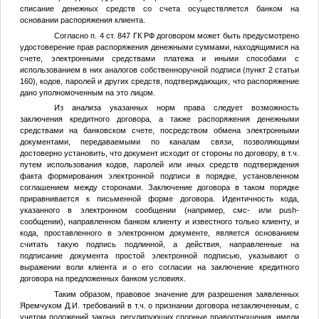
списание денежных средств со счета осуществляется банком на
основании распоряжения клиента.
Согласно п. 4 ст. 847 ГК РФ договором может быть предусмотрено
удостоверение прав распоряжения денежными суммами, находящимися на
счете, электронными средствами платежа и иными способами с
использованием в них аналогов собственноручной подписи (пункт 2 статьи
160), кодов, паролей и других средств, подтверждающих, что распоряжение
дано уполномоченным на это лицом.
Из анализа указанных норм права следует возможность
заключения кредитного договора, а также распоряжения денежными
средствами на банковском счете, посредством обмена электронными
документами, передаваемыми по каналам связи, позволяющими
достоверно установить, что документ исходит от стороны по договору, в т.ч.
путем использования кодов, паролей или иных средств подтверждения
факта формирования электронной подписи в порядке, установленном
соглашением между сторонами. Заключение договора в таком порядке
приравнивается к письменной форме договора. Идентичность кода,
указанного в электронном сообщении (например, смс- или push-
сообщении), направленном банком клиенту и известного только клиенту, и
кода, проставленного в электронном документе, является основанием
считать такую подпись подлинной, а действия, направленные на
подписание документа простой электронной подписью, указывают о
выражении воли клиента и о его согласии на заключение кредитного
договора на предложенных банком условиях.
Таким образом, правовое значение для разрешения заявленных
Яремчуком Д.И. требований в т.ч. о признании договора незаключенным, с
учетом положений закона, регулирующих спорные правоотношения, имели