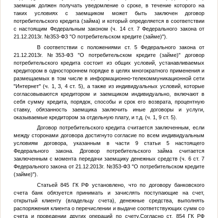
заемщик должен получать уведомление о сроке, в течение которого на
таких условиях с заемщиком может быть заключен договор
потребительского кредита (займа) и который определяется в соответствии
с настоящим Федеральным законом (ч. 14 ст. 7 Федерального закона от
21.12.2013г. №353-ФЗ "О потребительском кредите (займе)").
В соответствии с положениями ст. 5 Федерального закона от
21.12.2013г. №353-ФЗ "О потребительском кредите (займе)" договор
потребительского кредита состоит из общих условий, устанавливаемых
кредитором в одностороннем порядке в целях многократного применения и
размещаемых в том числе в информационно-телекоммуникационной сети
"Интернет" (ч. 1, 3, 4 ст. 5), а также из индивидуальных условий, которые
согласовываются кредитором и заемщиком индивидуально, включают в
себя сумму кредита, порядок, способы и срок его возврата, процентную
ставку, обязанность заемщика заключить иные договоры и услуги,
оказываемые кредитором за отдельную плату, и т.д. (ч. 1, 9 ст. 5).
Договор потребительского кредита считается заключенным, если
между сторонами договора достигнуто согласие по всем индивидуальным
условиям договора, указанным в части 9 статьи 5 настоящего
Федерального закона. Договор потребительского займа считается
заключенным с момента передачи заемщику денежных средств (ч. 6 ст. 7
Федерального закона от 21.12.2013г. №353-ФЗ "О потребительском кредите
(займе)").
Статьей 845 ГК РФ установлено, что по договору банковского
счета банк обязуется принимать и зачислять поступающие на счет,
открытый клиенту (владельцу счета), денежные средства, выполнять
распоряжения клиента о перечислении и выдаче соответствующих сумм со
счета и проведении других операций по счету.Согласно ст. 854 ГК РФ