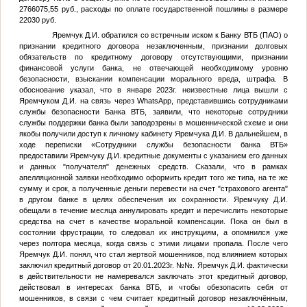
2766075,55 руб., расходы по оплате государственной пошлины в размере
22030 руб.
Яремчук Д.И. обратился со встречным иском к Банку ВТБ (ПАО) о
признании кредитного договора незаключенным, признании долговых
обязательств по кредитному договору отсутствующими, признании
финансовой услуги банка, не отвечающей необходимому уровню
безопасности, взыскании компенсации морального вреда, штрафа. В
обоснование указал, что в январе 2023г. неизвестные лица вышли с
Яремчуком Д.И. на связь через WhatsAрр, представившись сотрудниками
службы безопасности Банка ВТБ, заявили, что некоторые сотрудники
службы поддержки банка были заподозрены в мошеннической схеме и они
якобы получили доступ к личному кабинету Яремчука Д.И. В дальнейшем, в
ходе переписки «Сотрудники службы безопасности банка ВТБ»
предоставили Яремчуку Д.И. кредитные документы с указанием его данных
и данных "получателя" денежных средств. Сказали, что в рамках
апелляционной заявки необходимо оформить кредит того же типа, на те же
сумму и срок, а полученные деньги перевести на счет "страхового агента"
в другом банке в целях обеспечения их сохранности. Яремчуку Д.И.
обещали в течение месяца аннулировать кредит и перечислить некоторые
средства на счет в качестве моральной компенсации. Пока он был в
состоянии фрустрации, то следовал их инструкциям, а опомнился уже
через полтора месяца, когда связь с этими лицами пропала. После чего
Яремчук Д.И. понял, что стал жертвой мошенников, под влиянием которых
заключил кредитный договор от 20.01.2023г. №
№
. Яремчук Д.И. фактически
в действительности не намеревался заключать этот кредитный договор,
действовал в интересах банка ВТБ, и чтобы обезопасить себя от
мошенников, в связи с чем считает кредитный договор незаключённым,