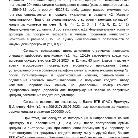
платежами 20 числа каждого календарного месяца (размер первого платежа
- 25649,32 руб., второго– 48227,91 руб., далее размер ежемесячного
платежа определяется в порядке, указанном в разделе «2. Условия
кредитования» Правил автокредитования, с которыми заемщик согласен),
кредит зачисляется на счет №
№
(п. 1, 2, 3, 4.1, 4.2, 6, 11, 14, 17
Индивидуальных условий). В соответствии с п.12 Индивидуальных условий
договора за просрочку возврата и уплаты процентов начисляется
неустойка в размере 0,1% на сумму неисполненных обязательств за
каждый день просрочки (т.1, л.д.7-9).
Согласно содержанию представленного ответчиком протокола
операции цифрового подписания (т.1, л.д. 12-19) заключение кредитного
договора осуществлялось 20.01.2023г. в 11 час. 43 мин. (здесь и далее –
время московское) посредством мобильного приложения банка,
установленного на мобильном телефоне клиента, использующего номер
№
,
после аутентификации и идентификации клиента, ознакомления и
подписания клиентом анкеты-заявления на получение кредита, ввода
клиентом направленных банком на доверенный номер клиента
одноразовых кодов (паролей) для подтверждения заявки на получение
кредита, заключения кредитного договора.
Согласно выписке по открытому в Банке ВТБ (ПАО) Яремчуку
Д.И. счету №
№
(т.1, л.д.206-217) 20.01.2023г. ему произведено зачисление
суммы кредита в размере 2000000 руб.
При этом, как следует из информации о направленных банком
Яремчуку Д.И. сообщениях (т.1, л.д. 205), после поступления суммы
кредита на счет заемщика, при совершении Яремчуком Д.И. перевода за
счет поступивших кредитных средств иному лицу в другой банк, Банком
ВТБ (ПАО) произведено блокирование операций по счету с направлением