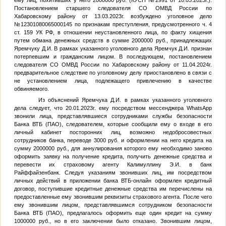
ему лиц, похитивших у него 2000000 руб. (КУСП №2991 от 10.03.2023г.).
Постановлением старшего следователя СО ОМВД России по
Хабаровскому району от 13.03.2023г. возбуждено уголовное дело
№12301080065000145 по признакам преступления, предусмотренного ч. 4
ст. 159 УК РФ, в отношении неустановленного лица, по факту хищения
путем обмана денежных средств в сумме 2000000 руб., принадлежащих
Яремчуку Д.И. В рамках указанного уголовного дела Яремчук Д.И. признан
потерпевшим и гражданским лицом. В последующем, постановлением
следователя СО ОМВД России по Хабаровскому району от 11.04.2024г.
предварительное следствие по уголовному делу приостановлено в связи с
не установлением лица, подлежащего привлечению в качестве
обвиняемого.
Из объяснений Яремчука Д.И. в рамках указанного уголовного
дела следует, что 20.01.2023г. ему посредством мессенджера WhatsApp
звонили лица, представлявшиеся сотрудниками службы безопасности
Банка ВТБ (ПАО), следователем, которые сообщили ему о входе в его
личный кабинет посторонних лиц, возможно недобросовестных
сотрудников банка, переводе 3000 руб. и оформлении на него кредита на
сумму 2000000 руб., для аннулирования которого ему необходимо заново
оформить заявку на получение кредита, получить денежные средства и
перевести их страховому агенту Калимуллину Э.И. в банк
Райффайзенбанк. Следуя указаниям звонивших лиц, им посредством
личных действий в приложении банка ВТБ-онлайн оформлен кредитный
договор, поступившие кредитные денежные средства им перечислены на
предоставленные ему звонившим реквизиты страхового агента. После чего
ему звонившим лицом, представлявшимся сотрудником безопасности
Банка ВТБ (ПАО), предлагалось оформить еще один кредит на сумму
1000000 руб., но в его заключении было отказано. Звонившим лицом,