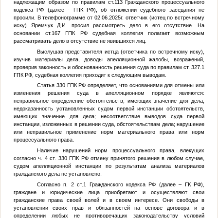
надлежащим образом по правилам ст.113 Гражданского процессуального
кодекса РФ (далее - ГПК РФ), об отложении судебного заседания не
просили. В телефонограмме от 02.06.2025г. ответчик (истец по встречному
иску) Яремчук Д.И. просил рассмотреть дело в его отсутствие. На
основании ст.167 ГПК РФ судебная коллегия полагает возможным
рассматривать дело в отсутствие не явившихся лиц.
Выслушав представителя истца (ответчика по встречному иску),
изучив материалы дела, доводы апелляционной жалобы, возражений,
проверив законность и обоснованность решения суда по правилам ст. 327.1
ГПК РФ, судебная коллегия приходит к следующим выводам.
Статья 330 ГПК РФ определяет, что основаниями для отмены или
изменения решения суда в апелляционном порядке являются:
неправильное определение обстоятельств, имеющих значение для дела;
недоказанность установленных судом первой инстанции обстоятельств,
имеющих значение для дела; несоответствие выводов суда первой
инстанции, изложенных в решении суда, обстоятельствам дела; нарушение
или неправильное применение норм материального права или норм
процессуального права.
Наличие нарушений норм процессуального права, влекущих
согласно ч. 4 ст. 330 ГПК РФ отмену принятого решения в любом случае,
судом апелляционной инстанции по результатам анализа материалов
гражданского дела не установлено.
Согласно п. 2 ст.1 Гражданского кодекса РФ (далее – ГК РФ),
граждане и юридические лица приобретают и осуществляют свои
гражданские права своей волей и в своем интересе. Они свободы в
установлении своих прав и обязанностей на основе договора и в
определении любых не противоречащих законодательству условий