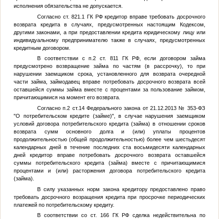
исполнения обязательства не допускается.
Согласно ст. 821.1 ГК РФ кредитор вправе требовать досрочного
возврата кредита в случаях, предусмотренных настоящим Кодексом,
другими законами, а при предоставлении кредита юридическому лицу или
индивидуальному предпринимателю также в случаях, предусмотренных
кредитным договором.
В соответствии с п.2 ст. 811 ГК РФ, если договором займа
предусмотрено возвращение займа по частям (в рассрочку), то при
нарушении заемщиком срока, установленного для возврата очередной
части займа, займодавец вправе потребовать досрочного возврата всей
оставшейся суммы займа вместе с процентами за пользование займом,
причитающимися на момент его возврата.
Согласно п.2 ст.14 Федерального закона от 21.12.2013 № 353-ФЗ
"О потребительском кредите (займе)", в случае нарушения заемщиком
условий договора потребительского кредита (займа) в отношении сроков
возврата сумм основного долга и (или) уплаты процентов
продолжительностью (общей продолжительностью) более чем шестьдесят
календарных дней в течение последних ста восьмидесяти календарных
дней кредитор вправе потребовать досрочного возврата оставшейся
суммы потребительского кредита (займа) вместе с причитающимися
процентами и (или) расторжения договора потребительского кредита
(займа).
В силу указанных норм закона кредитору предоставлено право
требовать досрочного возращения кредита при просрочке периодических
платежей по потребительскому кредиту.
В соответствии со ст. 166 ГК РФ сделка недействительна по