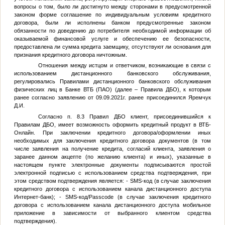
вопросы о том, было ли достигнуто между сторонами в предусмотренной
законом форме соглашение по индивидуальным условиям кредитного
договора, были ли исполнены банком предусмотренные законом
обязанности по доведению до потребителя необходимой информации об
оказываемой финансовой услуге и обеспечению ее безопасности,
предоставлена ли сумма кредита заемщику, отсутствуют ли основания для
признания кредитного договора ничтожным.
Отношения между истцом и ответчиком, возникающие в связи с
использованием дистанционного банковского обслуживания,
регулировались Правилами дистанционного банковского обслуживания
физических лиц в Банке ВТБ (ПАО) (далее – Правила ДБО), к которым
ранее согласно заявлению от 09.09.2021г. ранее присоединился Яремчук
Д.И.
Согласно п. 8.3 Правил ДБО клиент, присоединившийся к
Правилам ДБО, имеет возможность оформить кредитный продукт в ВТБ-
Онлайн. При заключении кредитного договора/оформлении иных
необходимых для заключения кредитного договора документов (в том
числе заявления на получение кредита, согласий клиента, заявления о
заранее данном акцепте (по желанию клиента) и иных), указанные в
настоящем пункте электронные документы подписываются простой
электронной подписью с использованием средства подтверждения, при
этом средством подтверждения является: - SMS-код (в случае заключения
кредитного договора с использованием канала дистанционного доступа
Интернет-банк); - SMS-код/Passcode (в случае заключения кредитного
договора с использованием канала дистанционного доступа мобильное
приложение в зависимости от выбранного клиентом средства
подтверждения).