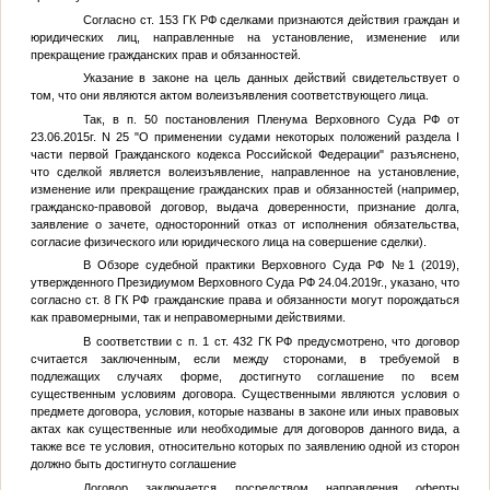
Согласно ст. 153 ГК РФ сделками признаются действия граждан и
юридических лиц, направленные на установление, изменение или
прекращение гражданских прав и обязанностей.
Указание в законе на цель данных действий свидетельствует о
том, что они являются актом волеизъявления соответствующего лица.
Так, в п. 50 постановления Пленума Верховного Суда РФ от
23.06.2015г. N 25 "О применении судами некоторых положений раздела I
части первой Гражданского кодекса Российской Федерации" разъяснено,
что сделкой является волеизъявление, направленное на установление,
изменение или прекращение гражданских прав и обязанностей (например,
гражданско-правовой договор, выдача доверенности, признание долга,
заявление о зачете, односторонний отказ от исполнения обязательства,
согласие физического или юридического лица на совершение сделки).
В Обзоре судебной практики Верховного Суда РФ №1 (2019),
утвержденного Президиумом Верховного Суда РФ 24.04.2019г., указано, что
согласно ст. 8 ГК РФ гражданские права и обязанности могут порождаться
как правомерными, так и неправомерными действиями.
В соответствии с п. 1 ст. 432 ГК РФ предусмотрено, что договор
считается заключенным, если между сторонами, в требуемой в
подлежащих случаях форме, достигнуто соглашение по всем
существенным условиям договора. Существенными являются условия о
предмете договора, условия, которые названы в законе или иных правовых
актах как существенные или необходимые для договоров данного вида, а
также все те условия, относительно которых по заявлению одной из сторон
должно быть достигнуто соглашение
Договор заключается посредством направления оферты