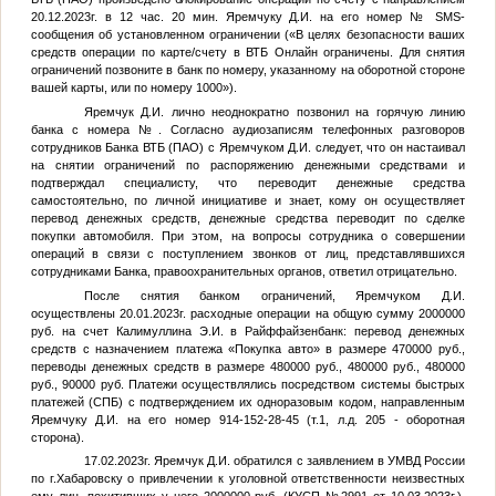
20.12.2023г. в 12 час. 20 мин. Яремчуку Д.И. на его номер
№
SMS-
сообщения об установленном ограничении («В целях безопасности ваших
средств операции по карте/счету в ВТБ Онлайн ограничены. Для снятия
ограничений позвоните в банк по номеру, указанному на оборотной стороне
вашей карты, или по номеру 1000»).
Яремчук Д.И. лично неоднократно позвонил на горячую линию
банка с номера
№
. Согласно аудиозаписям телефонных разговоров
сотрудников Банка ВТБ (ПАО) с Яремчуком Д.И. следует, что он настаивал
на снятии ограничений по распоряжению денежными средствами и
подтверждал специалисту, что переводит денежные средства
самостоятельно, по личной инициативе и знает, кому он осуществляет
перевод денежных средств, денежные средства переводит по сделке
покупки автомобиля. При этом, на вопросы сотрудника о совершении
операций в связи с поступлением звонков от лиц, представлявшихся
сотрудниками Банка, правоохранительных органов, ответил отрицательно.
После снятия банком ограничений, Яремчуком Д.И.
осуществлены 20.01.2023г. расходные операции на общую сумму 2000000
руб. на счет Калимуллина Э.И. в Райффайзенбанк: перевод денежных
средств с назначением платежа «Покупка авто» в размере 470000 руб.,
переводы денежных средств в размере 480000 руб., 480000 руб., 480000
руб., 90000 руб. Платежи осуществлялись посредством системы быстрых
платежей (СПБ) с подтверждением их одноразовым кодом, направленным
Яремчуку Д.И. на его номер 914-152-28-45 (т.1, л.д. 205 - оборотная
сторона).
17.02.2023г. Яремчук Д.И. обратился с заявлением в УМВД России
по г.Хабаровску о привлечении к уголовной ответственности неизвестных