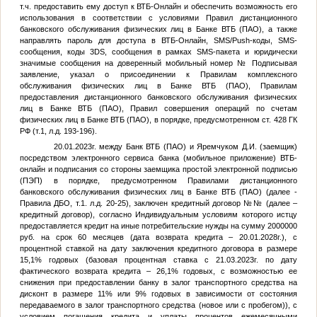
т.ч. предоставить ему доступ к ВТБ-Онлайн и обеспечить возможность его
использования в соответствии с условиями Правил дистанционного
банковского обслуживания физических лиц в Банке ВТБ (ПАО), а также
направлять пароль для доступа в ВТБ-Онлайн, SMS/Push-коды, SMS-
сообщения, коды 3DS, сообщения в рамках SMS-пакета и юридически
значимые сообщения на доверенный мобильный номер
№
Подписывая
заявление, указал о присоединении к Правилам комплексного
обслуживания физических лиц в Банке ВТБ (ПАО), Правилам
предоставления дистанционного банковского обслуживания физических
лиц в Банке ВТБ (ПАО), Правил совершения операций по счетам
физических лиц в Банке ВТБ (ПАО), в порядке, предусмотренном ст. 428 ГК
РФ (т.1, л.д. 193-196).
20.01.2023г. между Банк ВТБ (ПАО) и Яремчуком Д.И. (заемщик)
посредством электронного сервиса банка (мобильное приложение) ВТБ-
онлайн и подписания со стороны заемщика простой электронной подписью
(ПЭП) в порядке, предусмотренном Правилами дистанционного
банковского обслуживания физических лиц в Банке ВТБ (ПАО) (далее -
Правила ДБО, т.1. л.д. 20-25), заключен кредитный договор №
№
(далее –
кредитный договор), согласно Индивидуальным условиям которого истцу
предоставляется кредит на иные потребительские нужды на сумму 2000000
руб. на срок 60 месяцев (дата возврата кредита – 20.01.2028г.), с
процентной ставкой на дату заключения кредитного договора в размере
15,1% годовых (базовая процентная ставка с 21.03.2023г. по дату
фактического возврата кредита – 26,1% годовых, с возможностью ее
снижения при предоставлении банку в залог транспортного средства на
дисконт в размере 11% или 9% годовых в зависимости от состояния
передаваемого в залог транспортного средства (новое или с пробегом)), с
условием погашения кредита и уплаты процентов ежемесячными