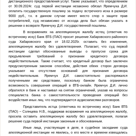
дистанционного предоставления услуг. Также указывает, что определением
от 30.09.2024г. суд первой инстанции незаконно обязал Яремчука Д.И.
оплатить государственную пошлину за подачу встречного иска в размере
9000 руб., т.к. в данном случае имеет место спор о защите прав
потребителей, суд независимо от исхода дела был обязан указать в
решении о возврате Яремчуку Д.И. государственной пошлины.
В возражениях на апелляционную жалобу истец (ответчик по
встречному иску) Банк ВТБ (ПАО) просит решение Хабаровского районного
суда Хабаровского края от 18.02.2025г. оставить без изменения,
апелляционную жалобу без удовлетворения. Полагает, что суд первой
инстанции сделал обоснованные выводы о пропуске срока для
предъявления требований о признании кредитного договора
недействительным. Также считает, что кредитный договор был заключен
предусмотренным законом способом, действия обеих сторон договора
указывают на отсутствие оснований для признания договора
недействительным. Яремчук Д.И. самостоятельно распоряжался
полученными им средствами, поскольку банком была ограничена
возможность совершения операций в ВТБ-онлайн. Яремчук Д.И. лично
обратился в банк и настаивал на снятии ограничений, указав на вопросы
специалиста банка о самостоятельности проведения операций без
воздействия иных лиц. что подтверждается аудиозаписями разговоров.
Представитель истца (ответчика по встречному иску) Банк ВТБ
(ПАО) – Солнцева Н.В., поддержав возражения на апелляционную жалобу,
просила оставить апелляционную жалобу без удовлетворения, полагая
решение суда первой инстанции законным и обоснованным.
Иные лица, участвующие в деле, в судебное заседание суда
апелляционной инстанции не явились, о его месте и времени извещались