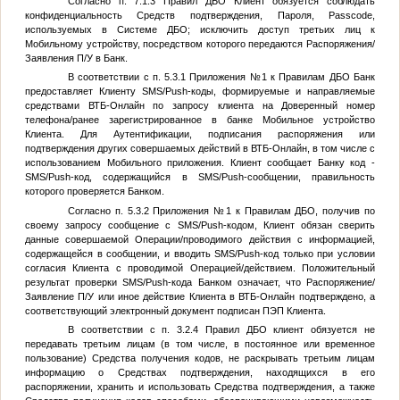
Согласно п. 7.1.3 Правил ДБО Клиент обязуется соблюдать
конфиденциальность Средств подтверждения, Пароля, Раssсоdе,
используемых в Системе ДБО; исключить доступ третьих лиц к
Мобильному устройству, посредством которого передаются Распоряжения/
Заявления П/У в Банк.
В соответствии с п. 5.3.1 Приложения №1 к Правилам ДБО Банк
предоставляет Клиенту SMS/Push-коды, формируемые и направляемые
средствами ВТБ-Онлайн по запросу клиента на Доверенный номер
телефона/ранее зарегистрированное в банке Мобильное устройство
Клиента. Для Аутентификации, подписания распоряжения или
подтверждения других совершаемых действий в ВТБ-Онлайн, в том числе с
использованием Мобильного приложения. Клиент сообщает Банку код -
SMS/Push-код, содержащийся в SMS/Push-сообщении, правильность
которого проверяется Банком.
Согласно п. 5.3.2 Приложения №1 к Правилам ДБО, получив по
своему запросу сообщение с SMS/Push-кодом, Клиент обязан сверить
данные совершаемой Операции/проводимого действия с информацией,
содержащейся в сообщении, и вводить SMS/Push-код только при условии
согласия Клиента с проводимой Операцией/действием. Положительный
результат проверки SMS/Push-кода Банком означает, что Распоряжение/
Заявление П/У или иное действие Клиента в ВТБ-Онлайн подтверждено, а
соответствующий электронный документ подписан ПЭП Клиента.
В соответствии с п. 3.2.4 Правил ДБО клиент обязуется не
передавать третьим лицам (в том числе, в постоянное или временное
пользование) Средства получения кодов, не раскрывать третьим лицам
информацию о Средствах подтверждения, находящихся в его
распоряжении, хранить и использовать Средства подтверждения, а также