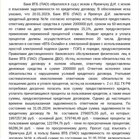
Банк ВТБ (ПАО) обратился в суд с иском к Яремчуку Д.И. с иском
о взыскании задолженности по кредитному договору. В обоснование иска
указано, что 20.01.2023г. Банк ВТБ (ПАО) и Яремчук Д.И. заключили
кредитный договор №
№
согласно которому истец обязался предоставить
ответчику денежные средства в сумме 2000000 руб. сроком на 60 месяцев
по ставке на дату заключения договора 15,1%, далее предусмотрено
применение переменной процентной ставки. Возврат кредита и уплата
процентов должны осуществляться ежемесячно 20 числа. Договор
заключен в системе «ВТБ-Онлайн» в электронной форме с использованием
простой электронной подписи (далее - ПЭП) в порядке, предусмотренном
Правилами дистанционного банковского обслуживания физических лиц в
Банке ВТБ (ПАО) (Правила ДБО). Истец исполнил свои обязательства по
кредитному договору в полном объеме, ответчику предоставлены
денежные средства в сумме 2000000 руб. Ответчик исполнял свои
обязательства с нарушением условий кредитного договора. Учитывая
систематическое неисполнение ответчиком своих обязательств по
погашению долга и уплате процентов, истец на основании ч. 2 ст. 811 ГК РФ
потребовал досрочно погасить всю сумму предоставленного кредита,
уплатить причитающиеся проценты за пользование кредитом, а также иные
суммы, предусмотренные кредитным договором. Однако до настоящего
времени вышеуказанная задолженность ответчиком не погашена. По
состоянию на 31.05.2024г. включительно общая сумма задолженности по
кредитному договору №
№
составила 2766075,55 руб., из которых:
1997257,96 руб. - основной долг; 579746,49 руб. - плановые проценты за
пользование кредитом; 122784,76 руб. - пени по просроченным процентам;
66286,34 руб. - пени по просроченному долгу. Просит суд: взыскать с
Яремчука Д.И. в пользу Банка ВТБ (ПАО) задолженность по кредитному
договору №
№
в общей сумме по состоянию на 31.05.2024г. включительно