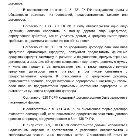
договора.
В соответствии со ст.ст. 1, 8, 421 ГК РФ гражданские права и
обязанности возникают из оснований, предусмотренных законом или
договором.
Согласно п. 1 ст. 307 ГК РФ в силу обязательства одно лицо
(должник) обязано совершить в пользу другого лица (кредитора)
определенное действие, как-то уплатить деньги, а кредитор имеет право
требовать от должника исполнения его обязанности.
Согласно ст. 819 ГК РФ по кредитному договору банк или иная
кредитная организация (кредитор) обязуются предоставить денежные
средства (кредит) заемщику в размере и на условиях, предусмотренных
договором, а заемщик обязуется возвратить полученную денежную сумму
и уплатить проценты за пользование ею, а также предусмотренные
кредитным договором иные платежи, в том числе связанные с
предоставлением кредита. К отношениям по кредитному договору
применяются правила, предусмотренные параграфом 1 настоящей главы,
если иное не предусмотрено правилами настоящего параграфа и не
вытекает из существа кредитного договора.
Согласно ст.820 ГК РФ кредитный договор должен быть заключен в
письменной форме.
В соответствии с п. 3 ст. 434 ГК РФ письменная форма договора
считается соблюденной, если письменное предложение заключить договор
принято в порядке, предусмотренном п.3 ст. 438 ГК РФ.
В силу ст.ст. 309, 310 ГК РФ обязательства должны исполняться
надлежащим образом в соответствии с условиями обязательства и
требованиями закона, иных правовых актов. Односторонний отказ от