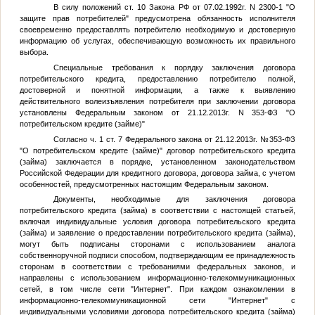
В силу положений ст. 10 Закона РФ от 07.02.1992г. N 2300-1 "О
защите прав потребителей" предусмотрена обязанность исполнителя
своевременно предоставлять потребителю необходимую и достоверную
информацию об услугах, обеспечивающую возможность их правильного
выбора.
Специальные требования к порядку заключения договора
потребительского кредита, предоставлению потребителю полной,
достоверной и понятной информации, а также к выявлению
действительного волеизъявления потребителя при заключении договора
установлены Федеральным законом от 21.12.2013г. N 353-ФЗ "О
потребительском кредите (займе)"
Согласно ч. 1 ст. 7 Федерального закона от 21.12.2013г. №353-ФЗ
"О потребительском кредите (займе)" договор потребительского кредита
(займа) заключается в порядке, установленном законодательством
Российской Федерации для кредитного договора, договора займа, с учетом
особенностей, предусмотренных настоящим Федеральным законом.
Документы, необходимые для заключения договора
потребительского кредита (займа) в соответствии с настоящей статьей,
включая индивидуальные условия договора потребительского кредита
(займа) и заявление о предоставлении потребительского кредита (займа),
могут быть подписаны сторонами с использованием аналога
собственноручной подписи способом, подтверждающим ее принадлежность
сторонам в соответствии с требованиями федеральных законов, и
направлены с использованием информационно-телекоммуникационных
сетей, в том числе сети "Интернет". При каждом ознакомлении в
информационно-телекоммуникационной сети "Интернет" с
индивидуальными условиями договора потребительского кредита (займа)