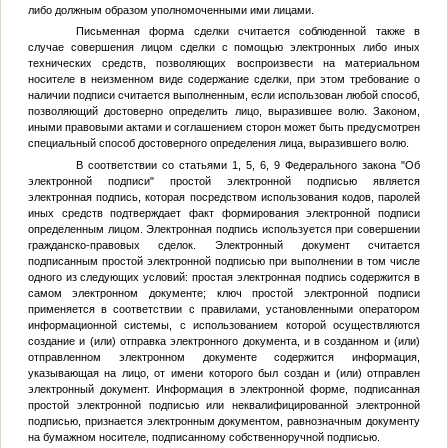
либо должным образом уполномоченными ими лицами.
Письменная форма сделки считается соблюденной также в
случае совершения лицом сделки с помощью электронных либо иных
технических средств, позволяющих воспроизвести на материальном
носителе в неизменном виде содержание сделки, при этом требование о
наличии подписи считается выполненным, если использован любой способ,
позволяющий достоверно определить лицо, выразившее волю. Законом,
иными правовыми актами и соглашением сторон может быть предусмотрен
специальный способ достоверного определения лица, выразившего волю.
В соответствии со статьями 1, 5, 6, 9 Федерального закона "Об
электронной подписи" простой электронной подписью является
электронная подпись, которая посредством использования кодов, паролей
иных средств подтверждает факт формирования электронной подписи
определенным лицом. Электронная подпись используется при совершении
гражданско-правовых сделок. Электронный документ считается
подписанным простой электронной подписью при выполнении в том числе
одного из следующих условий: простая электронная подпись содержится в
самом электронном документе; ключ простой электронной подписи
применяется в соответствии с правилами, установленными оператором
информационной системы, с использованием которой осуществляются
создание и (или) отправка электронного документа, и в созданном и (или)
отправленном электронном документе содержится информация,
указывающая на лицо, от имени которого был создан и (или) отправлен
электронный документ. Информация в электронной форме, подписанная
простой электронной подписью или неквалифицированной электронной
подписью, признается электронным документом, равнозначным документу
на бумажном носителе, подписанному собственноручной подписью.