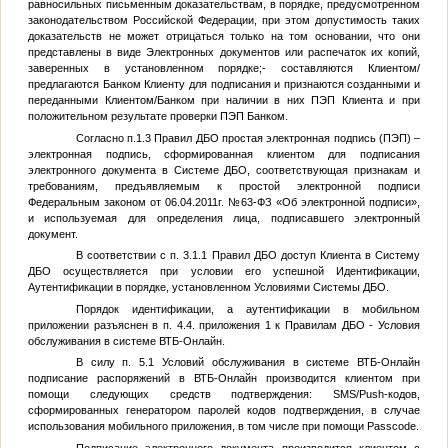
равносильных письменным доказательствам, в порядке, предусмотренном
законодательством Российской Федерации, при этом допустимость таких
доказательств не может отрицаться только на том основании, что они
представлены в виде Электронных документов или распечаток их копий,
заверенных в установленном порядке;- составляются Клиентом/
предлагаются Банком Клиенту для подписания и признаются созданными и
переданными Клиентом/Банком при наличии в них ПЭП Клиента и при
положительном результате проверки ПЭП Банком.
Согласно п.1.3 Правил ДБО простая электронная подпись (ПЭП) –
электронная подпись, сформированная клиентом для подписания
электронного документа в Системе ДБО, соответствующая признакам и
требованиям, предъявляемым к простой электронной подписи
Федеральным законом от 06.04.2011г. №63-ФЗ «Об электронной подписи»,
и используемая для определения лица, подписавшего электронный
документ.
В соответствии с п. 3.1.1 Правил ДБО доступ Клиента в Систему
ДБО осуществляется при условии его успешной Идентификации,
Аутентификации в порядке, установленном Условиями Системы ДБО.
Порядок идентификации, а аутентификации в мобильном
приложении разъяснен в п. 4.4. приложения 1 к Правилам ДБО - Условия
обслуживания в системе ВТБ-Онлайн.
В силу п. 5.1 Условий обслуживания в системе ВТБ-Онлайн
подписание распоряжений в ВТБ-Онлайн производится клиентом при
помощи следующих средств подтверждения: SMS/Push-кодов,
сформированных генератором паролей кодов подтверждения, в случае
использования мобильного приложения, в том числе при помощи Passcode.
Подписание электронного документа производится клиентом с