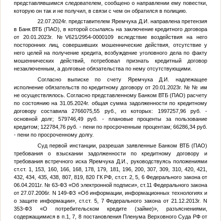
представлявшимся следователем, сообщено о направлении ему повестки,
которую он так и не получил, в связи с чем он обратился в полицию.
22.07.2024г. представителем Яремчука Д.И. направлена претензия
в Банк ВТБ (ПАО), в которой ссылаясь на заключение кредитного договора
от 20.01.2023г. №V621/2954-0000109 вследствие воздействия на него
посторонних лиц, совершивших мошеннические действия, отсутствие у
него целей на получение кредита, возбуждение уголовного дела по факту
мошеннических действий, потребовал признать кредитный договор
незаключенным, а долговые обязательства по нему отсутствующими.
Согласно выписке по счету Яремчука Д.И. надлежащее
исполнение обязательств по кредитному договору от 20.01.2023г. №
№
им
не осуществлялось. Согласно представленному Банком ВТБ (ПАО) расчету
по состоянию на 31.05.2024г. общая сумма задолженности по кредитному
договору составила 2766075,55 руб., из которых: 1997257,96 руб. -
основной долг; 579746,49 руб. - плановые проценты за пользование
кредитом; 122784,76 руб. - пени по просроченным процентам; 66286,34 руб.
- пени по просроченному долгу.
Суд первой инстанции, разрешая заявленные Банком ВТБ (ПАО)
требования о взыскании задолженности по кредитному договору и
требования встречного иска Яремчука Д.И., руководствуясь положениями
ст.ст. 1, 153, 160, 166, 168, 178, 179, 181, 196, 200, 307, 309, 310, 420, 421,
432, 434, 435, 438, 807, 819, 820 ГК РФ, ст.ст. 2, 5, 6 Федерального закона от
06.04.2011г. № 63-ФЗ «Об электронной подписи», ст.11 Федерального закона
от 27.07.2006г. N 149-ФЗ «Об информации, информационных технологиях и
о защите информации», ст.ст. 5, 7 Федерального закона от 21.12.2013г. N
353-ФЗ «О потребительском кредите (займе)», разъяснениями,
содержащимися в п.1, 7, 8 постановления Пленума Верховного Суда РФ от