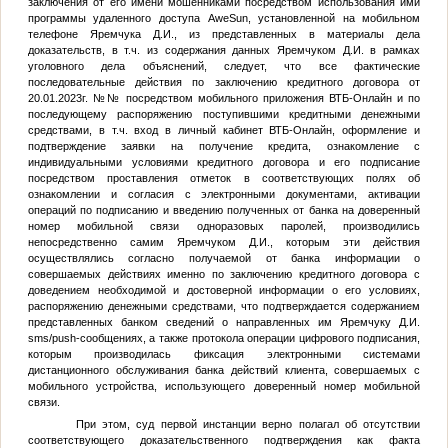
заключения от его имени мошенниками посредством использования ими
программы удаленного доступа AweSun, установленной на мобильном
телефоне Яремчука Д.И., из представленных в материалы дела
доказательств, в т.ч. из содержания данных Яремчуком Д.И. в рамках
уголовного дела объяснений, следует, что все фактические
последовательные действия по заключению кредитного договора от
20.01.2023г. №
№
посредством мобильного приложения ВТБ-Онлайн и по
последующему распоряжению поступившими кредитными денежными
средствами, в т.ч. вход в личный кабинет ВТБ-Онлайн, оформление и
подтверждение заявки на получение кредита, ознакомление с
индивидуальными условиями кредитного договора и его подписание
посредством проставления отметок в соответствующих полях об
ознакомлении и согласия с электронными документами, активации
операций по подписанию и введению полученных от банка на доверенный
номер мобильной связи одноразовых паролей, производились
непосредственно самим Яремчуком Д.И., которым эти действия
осуществлялись согласно получаемой от банка информации о
совершаемых действиях именно по заключению кредитного договора с
доведением необходимой и достоверной информации о его условиях,
распоряжению денежными средствами, что подтверждается содержанием
представленных банком сведений о направленных им Яремчуку Д.И.
sms/push-сообщениях, а также протокола операции цифрового подписания,
которым производилась фиксация электронными системами
дистанционного обслуживания банка действий клиента, совершаемых с
мобильного устройства, использующего доверенный номер мобильной
связи.
При этом, суд первой инстанции верно полагал об отсутствии
соответствующего доказательственного подтверждения как факта