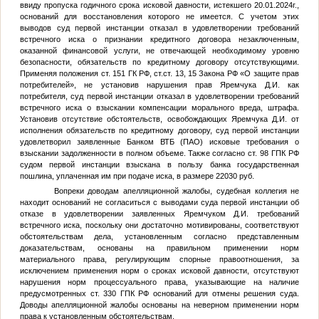
ввиду пропуска годичного срока исковой давности, истекшего 20.01.2024г.,
оснований для восстановления которого не имеется. С учетом этих
выводов суд первой инстанции отказал в удовлетворении требований
встречного иска о признании кредитного договора незаключенным,
оказанной финансовой услуги, не отвечающей необходимому уровню
безопасности, обязательств по кредитному договору отсутствующими.
Применяя положения ст. 151 ГК РФ, ст.ст. 13, 15 Закона РФ «О защите прав
потребителей», не установив нарушения прав Яремчука Д.И. как
потребителя, суд первой инстанции отказал в удовлетворении требований
встречного иска о взыскании компенсации морального вреда, штрафа.
Установив отсутствие обстоятельств, освобождающих Яремчука Д.И. от
исполнения обязательств по кредитному договору, суд первой инстанции
удовлетворил заявленные Банком ВТБ (ПАО) исковые требования о
взыскании задолженности в полном объеме. Также согласно ст. 98 ГПК РФ
судом первой инстанции взыскана в пользу банка государственная
пошлина, уплаченная им при подаче иска, в размере 22030 руб.
Вопреки доводам апелляционной жалобы, судебная коллегия не
находит оснований не согласиться с выводами суда первой инстанции об
отказе в удовлетворении заявленных Яремчуком Д.И. требований
встречного иска, поскольку они достаточно мотивированы, соответствуют
обстоятельствам дела, установленным согласно представленным
доказательствам, основаны на правильном применении норм
материального права, регулирующим спорные правоотношения, за
исключением применения норм о сроках исковой давности, отсутствуют
нарушения норм процессуального права, указывающие на наличие
предусмотренных ст. 330 ГПК РФ оснований для отмены решения суда.
Доводы апелляционной жалобы основаны на неверном применении норм
права к установленным обстоятельствам.