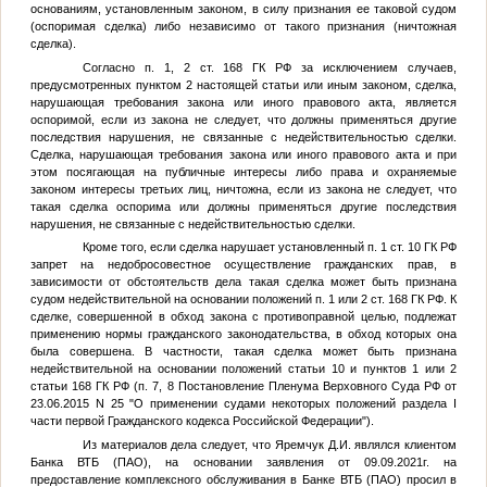
основаниям, установленным законом, в силу признания ее таковой судом
(оспоримая сделка) либо независимо от такого признания (ничтожная
сделка).
Согласно п. 1, 2 ст. 168 ГК РФ за исключением случаев,
предусмотренных пунктом 2 настоящей статьи или иным законом, сделка,
нарушающая требования закона или иного правового акта, является
оспоримой, если из закона не следует, что должны применяться другие
последствия нарушения, не связанные с недействительностью сделки.
Сделка, нарушающая требования закона или иного правового акта и при
этом посягающая на публичные интересы либо права и охраняемые
законом интересы третьих лиц, ничтожна, если из закона не следует, что
такая сделка оспорима или должны применяться другие последствия
нарушения, не связанные с недействительностью сделки.
Кроме того, если сделка нарушает установленный п. 1 ст. 10 ГК РФ
запрет на недобросовестное осуществление гражданских прав, в
зависимости от обстоятельств дела такая сделка может быть признана
судом недействительной на основании положений п. 1 или 2 ст. 168 ГК РФ. К
сделке, совершенной в обход закона с противоправной целью, подлежат
применению нормы гражданского законодательства, в обход которых она
была совершена. В частности, такая сделка может быть признана
недействительной на основании положений статьи 10 и пунктов 1 или 2
статьи 168 ГК РФ (п. 7, 8 Постановление Пленума Верховного Суда РФ от
23.06.2015 N 25 "О применении судами некоторых положений раздела I
части первой Гражданского кодекса Российской Федерации").
Из материалов дела следует, что Яремчук Д.И. являлся клиентом
Банка ВТБ (ПАО), на основании заявления от 09.09.2021г. на
предоставление комплексного обслуживания в Банке ВТБ (ПАО) просил в