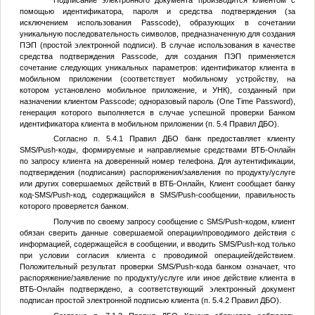
помощью идентификатора, пароля и средства подтверждения (за
исключением использования Passcode), образующих в сочетании
уникальную последовательность символов, предназначенную для создания
ПЭП (простой электронной подписи). В случае использования в качестве
средства подтверждения Passcode, для создания ПЭП применяется
сочетание следующих уникальных параметров: идентификатор клиента в
мобильном приложении (соответствует мобильному устройству, на
котором установлено мобильное приложение, и УНК), созданный при
назначении клиентом Passcode; одноразовый пароль (One Time Password),
генерация которого выполняется в случае успешной проверки Банком
идентификатора клиента в мобильном приложении (п. 5.4 Правил ДБО).
Согласно п. 5.4.1 Правил ДБО банк предоставляет клиенту
SMS/Push-коды, формируемые и направляемые средствами ВТБ-Онлайн
по запросу клиента на доверенный номер телефона. Для аутентификации,
подтверждения (подписания) распоряжения/заявления по продукту/услуге
или других совершаемых действий в ВТБ-Онлайн, Клиент сообщает банку
код-SMS/Push-код, содержащийся в SMS/Push-сообщении, правильность
которого проверяется банком.
Получив по своему запросу сообщение с SMS/Push-кодом, клиент
обязан сверить данные совершаемой операции/проводимого действия с
информацией, содержащейся в сообщении, и вводить SMS/Push-код только
при условии согласия клиента с проводимой операцией/действием.
Положительный результат проверки SMS/Push-кода банком означает, что
распоряжение/заявление по продукту/услуге или иное действие клиента в
ВТБ-Онлайн подтверждено, а соответствующий электронный документ
подписан простой электронной подписью клиента (п. 5.4.2 Правил ДБО).