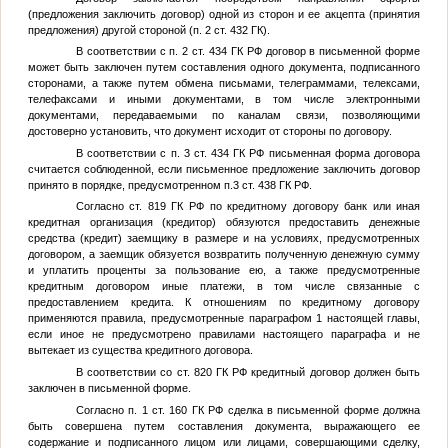
(предложения заключить договор) одной из сторон и ее акцепта (принятия
предложения) другой стороной (п. 2 ст. 432 ГК).
В соответствии с п. 2 ст. 434 ГК РФ договор в письменной форме
может быть заключен путем составления одного документа, подписанного
сторонами, а также путем обмена письмами, телеграммами, телексами,
телефаксами и иными документами, в том числе электронными
документами, передаваемыми по каналам связи, позволяющими
достоверно установить, что документ исходит от стороны по договору.
В соответствии с п. 3 ст. 434 ГК РФ письменная форма договора
считается соблюденной, если письменное предложение заключить договор
принято в порядке, предусмотренном п.3 ст. 438 ГК РФ.
Согласно ст. 819 ГК РФ по кредитному договору банк или иная
кредитная организация (кредитор) обязуются предоставить денежные
средства (кредит) заемщику в размере и на условиях, предусмотренных
договором, а заемщик обязуется возвратить полученную денежную сумму
и уплатить проценты за пользование ею, а также предусмотренные
кредитным договором иные платежи, в том числе связанные с
предоставлением кредита. К отношениям по кредитному договору
применяются правила, предусмотренные параграфом 1 настоящей главы,
если иное не предусмотрено правилами настоящего параграфа и не
вытекает из существа кредитного договора.
В соответствии со ст. 820 ГК РФ кредитный договор должен быть
заключен в письменной форме.
Согласно п. 1 ст. 160 ГК РФ сделка в письменной форме должна
быть совершена путем составления документа, выражающего ее
содержание и подписанного лицом или лицами, совершающими сделку,