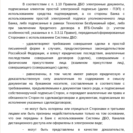
В соответствии с п. 1.10 Правила ДБО электронные документы,
подписанные клиентом простой электронной подписью (далее - ПЭП) с
использованием средства подтверждения, а со стороны Банка с
использованием простой электронной подписи уполномоченного лица
Банка, либо подписанные в рамках Технологии Безбумажный офис, либо
при заключении Кредитного договора в ВТБ-Онлайн (с учетом
особенностей, указанных в п. 3.3.11 Правил), переданные/сформированные
Сторонами с использованием Системы ДБО:
- удовлетворяют требованию совершения сделки в простой
письменной форме в случаях, предусмотренных законодательством
Российской Федерации, и влекут юридические последствия, аналогичные
последствиям совершения договоров (сделок), совершаемым с
физическим присутствием лица (взаимном присутствии лиц),
совершающего (совершающих) сделку;
- равнозначны, в том числе имеют равную юридическую и
доказательственную силу аналогичным по содержанию и смыслу
документам на бумажном носителе, составленным в соответствии с
требованиями, предъявляемыми к документам такого рода, и подписанные
собственноручной подписью Сторон, и порождают аналогичные им права и
обязанности Сторон по сделкам/договорам и документам, подписанным во
исполнение указанных сделок/договоров;
- не могут быть оспорены или отрицаться Сторонами и третьими
лицами или быть признаны недействительными только на том основании,
что они переданы в Банк с использованием Системы ДБО, Каналов
дистанционного доступа или оформлены в электронном виде;
- могут быть представлены в качестве доказательств,