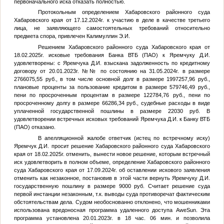
первоначального иска отказать полностью.
Протокольным определением Хабаровского районного суда
Хабаровского края от 17.12.2024г. к участию в деле в качестве третьего
лица, не заявляющего самостоятельных требований относительно
предмета спора, привлечен Калимуллин Э.И.
Решением Хабаровского районного суда Хабаровского края от
18.02.2025г. исковые требования Банка ВТБ (ПАО) к Яремчуку Д.И.
удовлетворены: с Яремчука Д.И. взыскана задолженность по кредитному
договору от 20.01.2023г. №
№
по состоянию на 31.05.2024г. в размере
2766075,55 руб., в том числе основной долг в размере 1997257,96 руб.,
плановые проценты за пользование кредитом в размере 579746,49 руб.,
пени по просроченным процентам в размере 122784,76 руб., пени по
просроченному долгу в размере 66286,34 руб., судебные расходы в виде
уплаченной государственной пошлины в размере 22030 руб. В
удовлетворении встречных исковых требований Яремчука Д.И. к Банку ВТБ
(ПАО) отказано.
В апелляционной жалобе ответчик (истец по встречному иску)
Яремчук Д.И. просит решение Хабаровского районного суда Хабаровского
края от 18.02.2025г. отменить, вынести новое решение, которым встречный
иск удовлетворить в полном объеме, определение Хабаровского районного
суда Хабаровского края от 17.09.2024г. об оставлении искового заявления
отменить как незаконное, постановив в этой части вернуть Яремчуку Д.И.
государственную пошлину в размере 9000 руб. Считает решение суда
первой инстанции незаконным, т.к. выводы суда противоречат фактическим
обстоятельствам дела. Судом необоснованно отклонено, что мошенниками
использована вредоносная программа удаленного доступа AweSun. Эта
программа установлена 20.01.2023г. в 18 час. 06 мин. и позволила