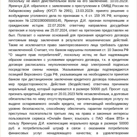
поскольку не имел действительной воли на его заключение. 10.03.2023г.
Яремчук Д.И. обратился с заявлением о преступлении в ОМВД России по
Хабаровскому району (КУСП №2991), 13.03.2023г. принято решение о
возбуждении уголовного дела по признакам ч. 4 ст. 159 УК РФ, которому
присвоен №12301080065000145, Яремчук Д.И. признан потерпевшим и
гражданским истцом. 22.07.2024г. ответчику направлена досудебная
претензия и получена им 25.07.2024, ответ на претензию предоставлен не
был. Полагает о наличии оснований для признания кредитного договора
ничтожным ввиду заключения в результате мошеннических действий.
Также не исключается право заинтересованного лица требовать сделки
незаключенной. Считает, что банком нарушены положения ст. 10 Закона РФ
"О защите прав потребителей", поскольку истец не был надлежащим
образом ознакомлен с условиями кредитного договора, т.к. в кредитном
договоре расписалось неуполномоченное лицо электронной подписью
посредством смены номера. Указываемые доводы подтверждаются
позицией Верховного Суда РФ, указывающим на необходимости принятия
банком при дистанционном заключении кредитного договора повышенных
мер предосторожности. Действия (бездействие) ответчика причинили
моральный вред, который оценивается в размере 50000 руб. Просит суд:
признать кредитный договор от 20.01.2023 №
№
незаключённым, а долговые
обязательства по нему отсутствующими; признать финансовую услугу по
выдаче оспариваемого онлайн кредита, не отвечающей необходимому
уровню безопасности, способному обеспечить гарантии потребителя от
преступных посягательств третьих лиц на права и законные интересы
пользователя сервиса «Онлайн банк»; взыскать с ПАО «Банк ВТБ» в
пользу Яремчука Д.И. компенсацию морального вреда в размере 50000
руб. и потребительский штраф в связи с оказанием потребителю
финансовых услуг ненадлежащего качества; в удовлетворении