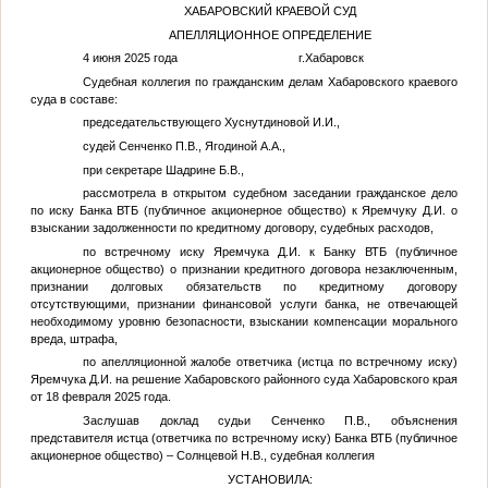
ХАБАРОВСКИЙ КРАЕВОЙ СУД
АПЕЛЛЯЦИОННОЕ ОПРЕДЕЛЕНИЕ
4 июня 2025 года г.Хабаровск
Судебная коллегия по гражданским делам Хабаровского краевого
суда в составе:
председательствующего Хуснутдиновой И.И.,
судей Сенченко П.В., Ягодиной А.А.,
при секретаре Шадрине Б.В.,
рассмотрела в открытом судебном заседании гражданское дело
по иску Банка ВТБ (публичное акционерное общество) к Яремчуку
Д.И.
о
взыскании задолженности по кредитному договору, судебных расходов,
по встречному иску Яремчука
Д.И.
к Банку ВТБ (публичное
акционерное общество) о признании кредитного договора незаключенным,
признании долговых обязательств по кредитному договору
отсутствующими, признании финансовой услуги банка, не отвечающей
необходимому уровню безопасности, взыскании компенсации морального
вреда, штрафа,
по апелляционной жалобе ответчика (истца по встречному иску)
Яремчука
Д.И.
на решение Хабаровского районного суда Хабаровского края
от 18 февраля 2025 года.
Заслушав доклад судьи Сенченко П.В., объяснения
представителя истца (ответчика по встречному иску) Банка ВТБ (публичное
акционерное общество) – Солнцевой Н.В., судебная коллегия
УСТАНОВИЛА: