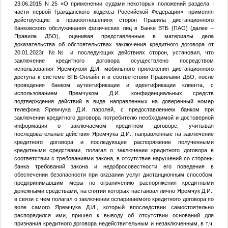
23.06.2015 N 25 «О применении судами некоторых положений раздела I
части первой Гражданского кодекса Российской Федерации», применяя
действующие в правоотношениях сторон Правила дистанционного
банковского обслуживания физических лиц в Банке ВТБ (ПАО) (далее –
Правила ДБО), оценивая представленные в материалы дела
доказательства об обстоятельствах заключения кредитного договора от
20.01.2023г. №
№
и последующих действиях сторон, установил, что
заключение кредитного договора осуществлено посредством
использования Яремчуком Д.И. мобильного приложения дистанционного
доступа к системе ВТБ-Онлайн и в соответствии Правилами ДБО, после
проведения банком аутентификации и идентификации клиента, с
использованием Яремчуком Д.И. конфиденциальных средств
подтверждения действий в виде направленных на доверенный номер
телефона Яремчука Д.И. паролей, с предоставлением банком при
заключении кредитного договора потребителю необходимой и достоверной
информации о заключаемом кредитном договоре, учитывая
последовательные действия Яремчука Д.И., направленные на заключение
кредитного договора и последующее распоряжение полученными
кредитными средствами, полагал о заключении кредитного договора в
соответствии с требованиями закона, в отсутствие нарушений со стороны
банка требований закона и недобросовестности его поведения в
обеспечении безопасности при оказании услуг дистанционным способом,
предпринимавшим меры по ограничению распоряжения кредитными
денежными средствами, на снятии которых настаивал лично Яремчук Д.И.,
в связи с чем полагал о заключении оспариваемого кредитного договора по
воле самого Яремчука Д.И., который впоследствии самостоятельно
распорядился ими, пришел к выводу об отсутствии оснований для
признания кредитного договора недействительным и незаключенным, в т.ч.