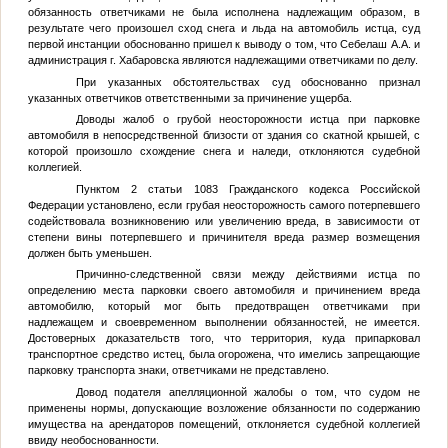
обязанность ответчиками не была исполнена надлежащим образом, в
результате чего произошел сход снега и льда на автомобиль истца, суд
первой инстанции обоснованно пришел к выводу о том, что Себелаш А.А. и
администрация г. Хабаровска являются надлежащими ответчиками по делу.
При указанных обстоятельствах суд обоснованно признал
указанных ответчиков ответственными за причинение ущерба.
Доводы жалоб о грубой неосторожности истца при парковке
автомобиля в непосредственной близости от здания со скатной крышей, с
которой произошло схождение снега и наледи, отклоняются судебной
коллегией.
Пунктом 2 статьи 1083 Гражданского кодекса Российской
Федерации установлено, если грубая неосторожность самого потерпевшего
содействовала возникновению или увеличению вреда, в зависимости от
степени вины потерпевшего и причинителя вреда размер возмещения
должен быть уменьшен.
Причинно-следственной связи между действиями истца по
определению места парковки своего автомобиля и причинением вреда
автомобилю, который мог быть предотвращен ответчиками при
надлежащем и своевременном выполнении обязанностей, не имеется.
Достоверных доказательств того, что территория, куда припарковал
транспортное средство истец, была огорожена, что имелись запрещающие
парковку транспорта знаки, ответчиками не представлено.
Довод подателя апелляционной жалобы о том, что судом не
применены нормы, допускающие возложение обязанности по содержанию
имущества на арендаторов помещений, отклоняется судебной коллегией
ввиду необоснованности.