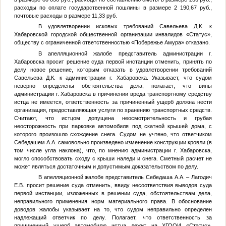
расходы по оплате государственной пошлины в размере 2 190,67 руб.,
почтовые расходы в размере 11,33 руб.
В удовлетворении исковых требований Савельева Д.К. к
Хабаровской городской общественной организации инвалидов «Статус»,
обществу с ограниченной ответственностью «Побережье Амура» отказано.
В апелляционной жалобе представитель администрации г.
Хабаровска просит решение суда первой инстанции отменить, принять по
делу новое решение, которым отказать в удовлетворении требований
Савельева Д.К. к администрации г. Хабаровска. Указывает, что судом
неверно определены обстоятельства дела, полагает, что вины
администрации г. Хабаровска в причинении вреда транспортному средству
истца не имеется, ответственность за причиненный ущерб должна нести
организация, предоставляющая услуги по хранению транспортных средств.
Считают, что истцом допущена неосмотрительность и грубая
неосторожность при парковке автомобиля под скатной крышей дома, с
которого произошло схождение снега. Судом не учтено, что ответчиком
Себедашем А.А. самовольно произведено изменение конструкции кровли (в
том числе угла наклона), что, по мнению администрации г. Хабаровска,
могло способствовать сходу с крыши наледи и снега. Сметный расчет не
может являться достаточным и допустимым доказательством по делу.
В апелляционной жалобе представитель Себедаша А.А. – Лагодич
Е.В. просит решение суда отменить, ввиду несоответствия выводов суда
первой инстанции, изложенных в решении суда, обстоятельствам дела,
неправильного применения норм материального права. В обоснование
доводов жалобы указывает на то, что судом неправильно определен
надлежащий ответчик по делу. Полагает, что ответственность за
причиненный ущерб автомобилю истца лежит на ХГООИ «Статус»,