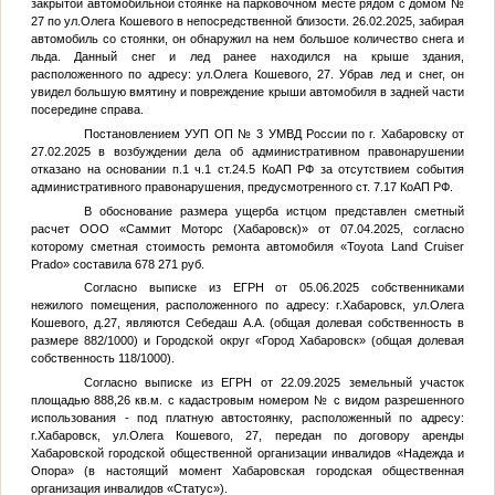
закрытой автомобильной стоянке на парковочном месте рядом с домом №
27 по ул.Олега Кошевого в непосредственной близости. 26.02.2025, забирая
автомобиль со стоянки, он обнаружил на нем большое количество снега и
льда. Данный снег и лед ранее находился на крыше здания,
расположенного по адресу: ул.Олега Кошевого, 27. Убрав лед и снег, он
увидел большую вмятину и повреждение крыши автомобиля в задней части
посередине справа.
Постановлением УУП ОП № 3 УМВД России по г. Хабаровску от
27.02.2025 в возбуждении дела об административном правонарушении
отказано на основании п.1 ч.1 ст.24.5 КоАП РФ за отсутствием события
административного правонарушения, предусмотренного ст. 7.17 КоАП РФ.
В обоснование размера ущерба истцом представлен сметный
расчет ООО «Саммит Моторс (Хабаровск)» от 07.04.2025, согласно
которому сметная стоимость ремонта автомобиля «Toyota Land Cruiser
Prado» составила 678 271 руб.
Согласно выписке из ЕГРН от 05.06.2025 собственниками
нежилого помещения, расположенного по адресу: г.Хабаровск, ул.Олега
Кошевого, д.27, являются Себедаш А.А. (общая долевая собственность в
размере 882/1000) и Городской округ «Город Хабаровск» (общая долевая
собственность 118/1000).
Согласно выписке из ЕГРН от 22.09.2025 земельный участок
площадью 888,26 кв.м. с кадастровым номером
№
с видом разрешенного
использования - под платную автостоянку, расположенный по адресу:
г.Хабаровск, ул.Олега Кошевого, 27, передан по договору аренды
Хабаровской городской общественной организации инвалидов «Надежда и
Опора» (в настоящий момент Хабаровская городская общественная
организация инвалидов «Статус»).