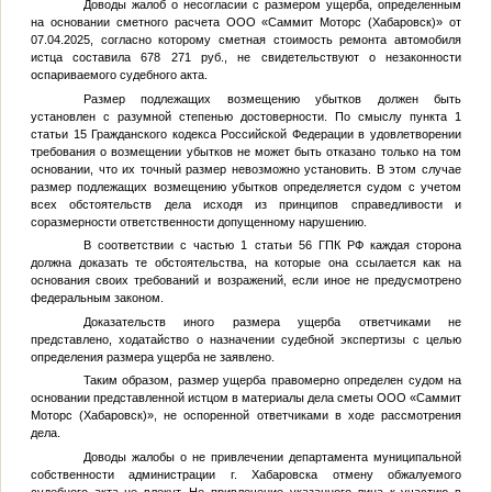
Доводы жалоб о несогласии с размером ущерба, определенным
на основании сметного расчета ООО «Саммит Моторс (Хабаровск)» от
07.04.2025, согласно которому сметная стоимость ремонта автомобиля
истца составила 678 271 руб., не свидетельствуют о незаконности
оспариваемого судебного акта.
Размер подлежащих возмещению убытков должен быть
установлен с разумной степенью достоверности. По смыслу пункта 1
статьи 15 Гражданского кодекса Российской Федерации в удовлетворении
требования о возмещении убытков не может быть отказано только на том
основании, что их точный размер невозможно установить. В этом случае
размер подлежащих возмещению убытков определяется судом с учетом
всех обстоятельств дела исходя из принципов справедливости и
соразмерности ответственности допущенному нарушению.
В соответствии с частью 1 статьи 56 ГПК РФ каждая сторона
должна доказать те обстоятельства, на которые она ссылается как на
основания своих требований и возражений, если иное не предусмотрено
федеральным законом.
Доказательств иного размера ущерба ответчиками не
представлено, ходатайство о назначении судебной экспертизы с целью
определения размера ущерба не заявлено.
Таким образом, размер ущерба правомерно определен судом на
основании представленной истцом в материалы дела сметы ООО «Саммит
Моторс (Хабаровск)», не оспоренной ответчиками в ходе рассмотрения
дела.
Доводы жалобы о не привлечении департамента муниципальной
собственности администрации г. Хабаровска отмену обжалуемого