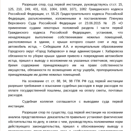
Разрешая спор, суд первой инстанции, руководствуясь ст.ст. 15,
125, 210, 249, 431, 616, 1064, 1069, 1071, 1082 Гражданского кодекса
Российской Федерации, ст. 55.25 Градостроительного кодекса Российской
Федерации, разъяснениями, изложенными в постановлении Пленума
Верховного Суда Российской Федерации от 23.06.2015 № 25 «О
применении судами некоторых положений раздела I части первой
Гражданского кодекса Российской Федерации», установив, что
ненадлежащее выполнение собственниками нежилых помещений,
расположенных в здании, с крыши которого сошел снег и лед на
автомобиль истца, – Себедашем А.А. и муниципальным образованием
Городского округ «Город Хабаровск» в лице администрации г. Хабаровска
обязанности по уборке крыши здания привело к повреждению автомобиля
истца, пришел к выводу о возложении на указанных ответчиков, несущих
бремя содержание принадлежащего им на праве собственности
имущества, обязанности по возмещению истцу ущерба, пропорционально
принадлежащим им долям нежилых помещений.
На основании ст. ст. 88, 94, 98 ГПК РФ суд первой инстанции
разрешил требования о взыскании судебных расходов в виде расходов по
оплате государственной пошлины, расходов на оплату сметы, почтовых
расходов.
Судебная коллегия соглашается с выводами суда первой
инстанции.
Разрешая спор по существу, суд первой инстанции на основании
анализа представленных доказательств правильно установил фактические
обстоятельства по делу, в связи с чем, руководствуясь положениями норм
действующего законодательства, пришел к обоснованному выводу о