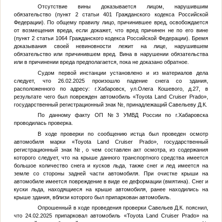
Отсутствие вины доказывается лицом, нарушившим
обязательство (пункт 2 статьи 401 Гражданского кодекса Российской
Федерации). По общему правилу лицо, причинившее вред, освобождается
от возмещения вреда, если докажет, что вред причинен не по его вине
(пункт 2 статьи 1064 Гражданского кодекса Российской Федерации). Бремя
доказывания своей невиновности лежит на лице, нарушившем
обязательство или причинившем вред. Вина в нарушении обязательства
или в причинении вреда предполагается, пока не доказано обратное.
Судом первой инстанции установлено и из материалов дела
следует, что 26.02.2025 произошло падение снега со здания,
расположенного по адресу: г.Хабаровск, ул.Олега Кошевого, д.27, в
результате чего был поврежден автомобиль «Toyota Land Cruiser Prado»,
государственный регистрационный знак
№
, принадлежащий Савельеву Д.К.
По данному факту ОП №3 УМВД России по г.Хабаровска
проводилась проверка.
В ходе проверки по сообщению истца был проведен осмотр
автомобиля марки «Toyota Land Cruiser Prado», государственный
регистрационный знак
№
, о чем составлен акт осмотра, из содержания
которого следует, что на крыше данного транспортного средства имеется
большое количество снега и кусков льда, также снег и лед имеется на
земле со стороны задней части автомобиля. При очистке крыши на
автомобиле имеется повреждение в виде ее деформации (вмятина). Снег и
куски льда, находящиеся на крыше автомобиля, ранее находились на
крыше здания, вблизи которого был припаркован автомобиль.
Опрошенный в ходе проведения проверки Савельев Д.К. пояснил,
что 24.02.2025 припарковал автомобиль «Toyota Land Cruiser Prado» на