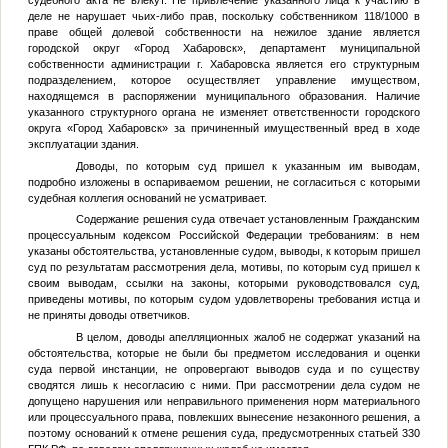
судебного акта не влекут. Не привлечение указанного лица к участию в
деле не нарушает чьих-либо прав, поскольку собственником 118/1000 в
праве общей долевой собственности на нежилое здание является
городской округ «Город Хабаровск», департамент муниципальной
собственности администрации г. Хабаровска является его структурным
подразделением, которое осуществляет управление имуществом,
находящемся в распоряжении муниципального образования. Наличие
указанного структурного органа не изменяет ответственности городского
округа «Город Хабаровск» за причиненный имущественный вред в ходе
эксплуатации здания.
Доводы, по которым суд пришел к указанным им выводам,
подробно изложены в оспариваемом решении, не согласиться с которыми
судебная коллегия оснований не усматривает.
Содержание решения суда отвечает установленным Гражданским
процессуальным кодексом Российской Федерации требованиям: в нем
указаны обстоятельства, установленные судом, выводы, к которым пришел
суд по результатам рассмотрения дела, мотивы, по которым суд пришел к
своим выводам, ссылки на законы, которыми руководствовался суд,
приведены мотивы, по которым судом удовлетворены требования истца и
не приняты доводы ответчиков.
В целом, доводы апелляционных жалоб не содержат указаний на
обстоятельства, которые не были бы предметом исследования и оценки
суда первой инстанции, не опровергают выводов суда и по существу
сводятся лишь к несогласию с ними. При рассмотрении дела судом не
допущено нарушения или неправильного применения норм материального
или процессуального права, повлекших вынесение незаконного решения, а
поэтому оснований к отмене решения суда, предусмотренных статьей 330