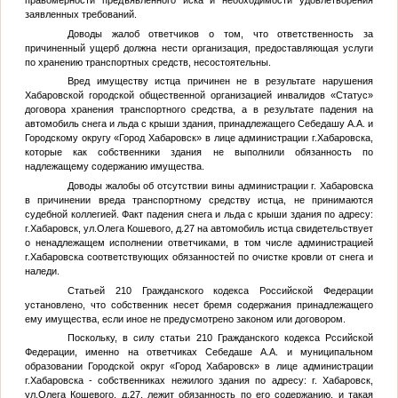
правомерности предъявленного иска и необходимости удовлетворения
заявленных требований.
Доводы жалоб ответчиков о том, что ответственность за
причиненный ущерб должна нести организация, предоставляющая услуги
по хранению транспортных средств, несостоятельны.
Вред имуществу истца причинен не в результате нарушения
Хабаровской городской общественной организацией инвалидов «Статус»
договора хранения транспортного средства, а в результате падения на
автомобиль снега и льда с крыши здания, принадлежащего Себедашу А.А. и
Городскому округу «Город Хабаровск» в лице администрации г.Хабаровска,
которые как собственники здания не выполнили обязанность по
надлежащему содержанию имущества.
Доводы жалобы об отсутствии вины администрации г. Хабаровска
в причинении вреда транспортному средству истца, не принимаются
судебной коллегией. Факт падения снега и льда с крыши здания по адресу:
г.Хабаровск, ул.Олега Кошевого, д.27 на автомобиль истца свидетельствует
о ненадлежащем исполнении ответчиками, в том числе администрацией
г.Хабаровска соответствующих обязанностей по очистке кровли от снега и
наледи.
Статьей 210 Гражданского кодекса Российской Федерации
установлено, что собственник несет бремя содержания принадлежащего
ему имущества, если иное не предусмотрено законом или договором.
Поскольку, в силу статьи 210 Гражданского кодекса Рссийской
Федерации, именно на ответчиках Себедаше А.А. и муниципальном
образовании Городской округ «Город Хабаровск» в лице администрации
г.Хабаровска - собственниках нежилого здания по адресу: г. Хабаровск,
ул.Олега Кошевого, д.27, лежит обязанность по его содержанию, и такая