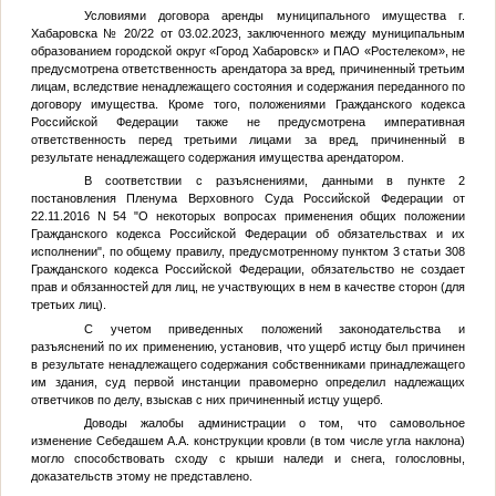
Условиями договора аренды муниципального имущества г.
Хабаровска № 20/22 от 03.02.2023, заключенного между муниципальным
образованием городской округ «Город Хабаровск» и ПАО «Ростелеком», не
предусмотрена ответственность арендатора за вред, причиненный третьим
лицам, вследствие ненадлежащего состояния и содержания переданного по
договору имущества. Кроме того, положениями Гражданского кодекса
Российской Федерации также не предусмотрена императивная
ответственность перед третьими лицами за вред, причиненный в
результате ненадлежащего содержания имущества арендатором.
В соответствии с разъяснениями, данными в пункте 2
постановления Пленума Верховного Суда Российской Федерации от
22.11.2016 N 54 "О некоторых вопросах применения общих положении
Гражданского кодекса Российской Федерации об обязательствах и их
исполнении", по общему правилу, предусмотренному пунктом 3 статьи 308
Гражданского кодекса Российской Федерации, обязательство не создает
прав и обязанностей для лиц, не участвующих в нем в качестве сторон (для
третьих лиц).
С учетом приведенных положений законодательства и
разъяснений по их применению, установив, что ущерб истцу был причинен
в результате ненадлежащего содержания собственниками принадлежащего
им здания, суд первой инстанции правомерно определил надлежащих
ответчиков по делу, взыскав с них причиненный истцу ущерб.
Доводы жалобы администрации о том, что самовольное
изменение Себедашем А.А. конструкции кровли (в том числе угла наклона)
могло способствовать сходу с крыши наледи и снега, голословны,
доказательств этому не представлено.