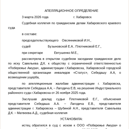
АПЕЛЛЯЦИОННОЕ ОПРЕДЕЛЕНИЕ
3 марта 2026 года г. Хабаровск
Судебная коллегия по гражданским делам Хабаровского краевого
суда
в составе:
председательствующего Овсянниковой И.Н.,
судей Бузыновской Е.А.. Плотниковой Е.Г.,
при секретаре Евтушенко М.Е.,
рассмотрела в открытом судебном заседании гражданское дело
по иску Савельева
Д.К.
к обществу с ограниченной ответственностью
«Побережье Амура», администрации г.Хабаровска, Хабаровской городской
общественной организации инвалидов «Статус», Себедашу
А.А,
о
возмещении ущерба,
по апелляционным жалобам администрации г. Хабаровска,
представителя Себедаша
А.А,
– Лагодича
Е.В,
на решение Индустриального
районного суда г.Хабаровска от 26 ноября 2025 года.
Заслушав доклад судьи Плотниковой Е.Г., объяснения
представителя Себедаша А.А. – Лагодича Е.В., представителя
администрации г. Хабаровска – Шубиной А.Н., представителя Савельева
Д.К. – Матвеева А.Д., судебная коллегия
УСТАНОВИЛА:
истец обратился в суд с иском к ООО «Побережье Амура» о