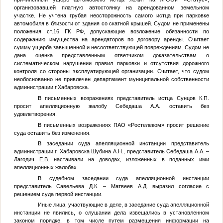
организовавшей платную автостоянку на арендованном земельном
участке. Не учтена грубая неосторожность самого истца при парковке
автомобиля в близости от здания со скатной крышей. Судом не применены
положения ст.16 ГК РФ, допускающие возложение обязанности по
содержанию имущества на арендаторов по договору аренды. Считает
сумму ущерба завышенной и несоответствующей повреждениям. Судом не
дана оценка представленным ответчиком доказательствам о
систематическом нарушении правил парковки и отсутствия дорожного
контроля со стороны эксплуатирующей организации. Считает, что судом
необоснованно не привлечен департамент муниципальной собственности
администрации г.Хабаровска.
В письменных возражениях представитель истца Сунцов К.П.
просит апелляционную жалобу Себедаша А.А. оставить без
удовлетворения.
В письменных возражениях ПАО «Ростелеком» просит решение
суда оставить без изменения.
В заседании суда апелляционной инстанции представитель
администрации г. Хабаровска Шубина А.Н., представитель Себедаша А.А. –
Лагодич Е.В. настаивали на доводах, изложенных в поданных ими
апелляционных жалобах.
В судебном заседании суда апелляционной инстанции
представитель Савельева Д.К. – Матвеев А.Д. выразил согласие с
решением суда первой инстанции.
Иные лица, участвующие в деле, в заседание суда апелляционной
инстанции не явились, о слушании дела извещались в установленном
законом порядке, в том числе путем размещения информации на