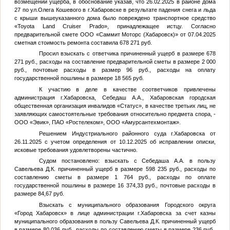
возмещении ущерба, в обоснование указав, что 26.02.2025 в районе дома
27 по ул.Олега Кошевого в г.Хабаровске в результате падения снега и льда
с крыши вышеуказанного дома было повреждено транспортное средство
«Toyota Land Cruiser Prado», принадлежащее истцу. Согласно
предварительной смете ООО «Саммит Моторс (Хабаровск)» от 07.04.2025
сметная стоимость ремонта составила 678 271 руб.
Просил взыскать с ответчика причиненный ущерб в размере 678
271 руб., расходы на составление предварительной сметы в размере 2 000
руб., почтовые расходы в размер 96 руб., расходы на оплату
государственной пошлины в размере 18 565 руб.
К участию в деле в качестве соответчиков привлечены
администрация г.Хабаровска, Себедаш А.А., Хабаровская городская
общественная организация инвалидов «Статус», в качестве третьих лиц, не
заявляющих самостоятельные требования относительно предмета спора, -
ООО «Эвик», ПАО «Ростелеком», ООО «Амурсантехмонтаж».
Решением Индустриального районного суда г.Хабаровска от
26.11.2025 с учетом определения от 10.12.2025 об исправлении описки,
исковые требования удовлетворены частично.
Судом постановлено: взыскать с Себедаша А.А. в пользу
Савельева Д.К. причиненный ущерб в размере 598 235 руб., расходы по
составлению сметы в размере 1 764 руб., расходы по оплате
государственной пошлины в размере 16 374,33 руб., почтовые расходы в
размере 84,67 руб.
Взыскать с муниципального образования Городского округа
«Город Хабаровск» в лице администрации г.Хабаровска за счет казны
муниципального образования в пользу Савельева Д.К. причиненный ущерб
в размере 80 036 руб., расходы по составлению сметы в размере 236 руб.,