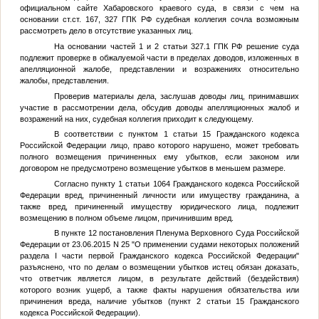
официальном сайте Хабаровского краевого суда, в связи с чем на
основании ст.ст. 167, 327 ГПК РФ судебная коллегия сочла возможным
рассмотреть дело в отсутствие указанных лиц.
На основании частей 1 и 2 статьи 327.1 ГПК РФ решение суда
подлежит проверке в обжалуемой части в пределах доводов, изложенных в
апелляционной жалобе, представлении и возражениях относительно
жалобы, представления.
Проверив материалы дела, заслушав доводы лиц, принимавших
участие в рассмотрении дела, обсудив доводы апелляционных жалоб и
возражений на них, судебная коллегия приходит к следующему.
В соответствии с пунктом 1 статьи 15 Гражданского кодекса
Российской Федерации лицо, право которого нарушено, может требовать
полного возмещения причиненных ему убытков, если законом или
договором не предусмотрено возмещение убытков в меньшем размере.
Согласно пункту 1 статьи 1064 Гражданского кодекса Российской
Федерации вред, причиненный личности или имуществу гражданина, а
также вред, причиненный имуществу юридического лица, подлежит
возмещению в полном объеме лицом, причинившим вред.
В пункте 12 постановления Пленума Верховного Суда Российской
Федерации от 23.06.2015 N 25 "О применении судами некоторых положений
раздела I части первой Гражданского кодекса Российской Федерации"
разъяснено, что по делам о возмещении убытков истец обязан доказать,
что ответчик является лицом, в результате действий (бездействия)
которого возник ущерб, а также факты нарушения обязательства или
причинения вреда, наличие убытков (пункт 2 статьи 15 Гражданского
кодекса Российской Федерации).