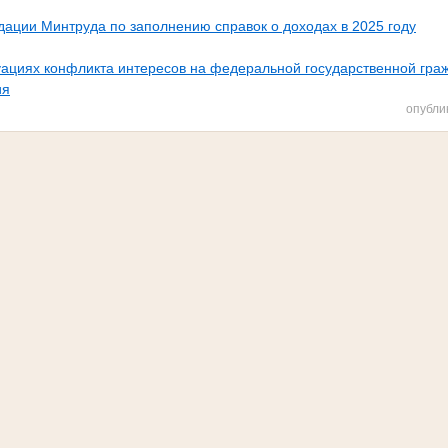
ации Минтруда по заполнению справок о доходах в 2025 году
уациях конфликта интересов на федеральной государственной гра
ия
опубли