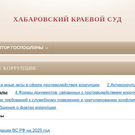
ХАБАРОВСКИЙ КРАЕВОЙ СУД
ЯТОР ГОСПОШЛИНЫ
Е КОРРУПЦИИ
и иные акты в сфере противодействия коррупции
2.Антикорруп
иалы
4.Формы документов, связанных с противодействием корру
ю требований к служебному поведению и урегулированию конфлик
общения о фактах коррупции
лы
дации ВС РФ на 2025 год