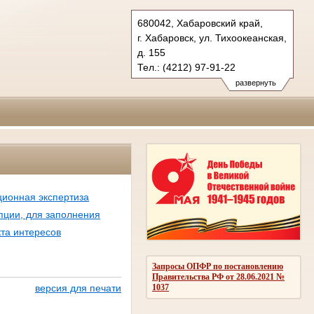
680042, Хабаровский край,
г. Хабаровск, ул. Тихоокеанская,
д. 155
Тел.: (4212) 97-91-22
kraevoy.hbr@sudrf.ru
развернуть
ционная экспертиза
пции, для заполнения
та интересов
Запросы ОПФР по постановлению
Правительства РФ от 28.06.2021 №
1037
версия для печати